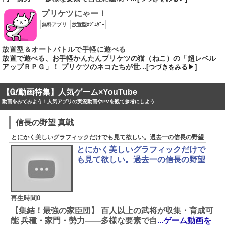
プリケツにゃー！
無料アプリ
放置型ｶｼﾞｭｹﾞｰ
放置型＆オートバトルで手軽に遊べる
放置で遊べる、お手軽かんたんプリケツの猫（ねこ）の「超レベル
アップＲＰＧ」！ プリケツのネコたちが世...
[つづきをみる▶]
【
動画特集】人気ゲーム×YouTube
動画をみてみよう！人気アプリの実況動画やPVを観て参考にしよう
信長の野望 真戦
とにかく美しいグラフィックだけでも見て欲しい。過去一の信長の野望
とにかく美しいグラフィックだけで
も見て欲しい。過去一の信長の野望
再生時間0
【集結！最強の家臣団】 百人以上の武将が収集・育成可
能 兵種・家門・勢力――多様な要素で自
...ゲーム動画を