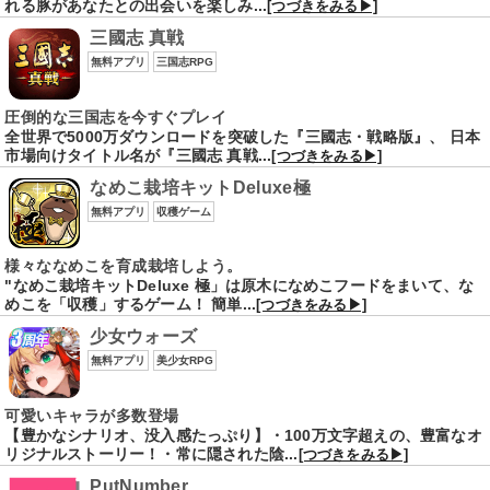
れる豚があなたとの出会いを楽しみ...
[つづきをみる▶]
三國志 真戦
無料アプリ
三国志RPG
圧倒的な三国志を今すぐプレイ
全世界で5000万ダウンロードを突破した『三國志・戦略版』、 日本
市場向けタイトル名が『三國志 真戦...
[つづきをみる▶]
なめこ栽培キットDeluxe極
無料アプリ
収穫ゲーム
様々ななめこを育成栽培しよう。
"なめこ栽培キットDeluxe 極」は原木になめこフードをまいて、な
めこを「収穫」するゲーム！ 簡単...
[つづきをみる▶]
少女ウォーズ
無料アプリ
美少女RPG
可愛いキャラが多数登場
【豊かなシナリオ、没入感たっぷり】・100万文字超えの、豊富なオ
リジナルストーリー！・常に隠された陰...
[つづきをみる▶]
PutNumber