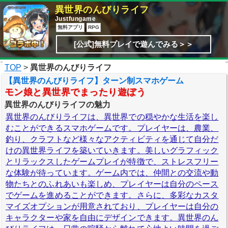
異世界のんびりライフ
Justfungame
無料アプリ
RPG
[公式]無料プレイで遊んでみる＞＞
TOP
>
異世界のんびりライフ
【異世界のんびりライフ】ターン制スマホゲーム
モン娘と異世界でまったり遊ぼう
異世界のんびりライフの魅力
異世界のんびりライフは、異世界での穏やかな生活を楽し
むことができるスマホゲームです。プレイヤーは、農業、
釣り、クラフトなど様々なアクティビティを通じて自分だ
けの異世界ライフを築いていきます。美しいグラフィック
とリラックスしたゲームプレイが特徴で、ストレスフリー
な体験が待っています。ゲーム内では、仲間との交流や動
物たちとのふれあいも楽しめ、プレイヤーは自分のペース
でゲームを進めることができます。さらに、多彩なカスタ
マイズオプションが用意されており、プレイヤーは自分の
キャラクターや家を自由にデザインできます。異世界のん