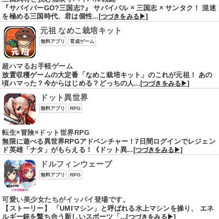
『サバイバーGO?三国志?』 サバイバル × 三国志 × サンタク！ 混迷
を極める三国時代、君は個性...
[つづきをみる▶]
元祖 なめこ栽培キット
無料アプリ
育成ゲーム
超ハマるお手軽ゲーム
放置収穫ゲームの大定番「なめこ栽培キット」のこれが元祖！ あの
頃ハマった？今からはじめる？どっちの人...
[つづきをみる▶]
ドット異世界
無料アプリ
RPG
転生×冒険×ドット世界RPG
無限に遊べる異世界RPGアドベンチャー！7日間ログインでレジェン
ド英雄「ナタ」がもらえる！《ドット異...
[つづきをみる▶]
ドルフィンウェーブ
無料アプリ
RPG
可愛い美少女たちがイッパイ登場です。
【ストーリー】 「UMIマシン」と呼ばれる水上マシンを操り、 エネ
ルギー銃を撃ち合う新しいスポーツ「...
[つづきをみる▶]