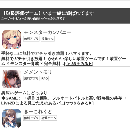
【
良評価ゲーム】いま一緒に遊ばれてます
ユーザーレビューが高い面白いゲームが人気です
モンスターカンパニー
無料アプリ
放置RPG
手軽な上に無料でガチャ引き放題！ハマります。
無料でガチャ引き放題！ かわいい楽しい放置ゲームです！放置ゲー
ム × モンスター育成 × 完全無料...
[つづきをみる▶]
メメントモリ
無料アプリ
RPG
奥深いゲームにどっぷり
◆GAME： ・操作は簡単、フルオートバトルと高い戦略性の共存 ・
Live2Dによる見ごたえのあるバ...
[つづきをみる▶]
きーこれくと
無料アプリ
恋愛ゲーム