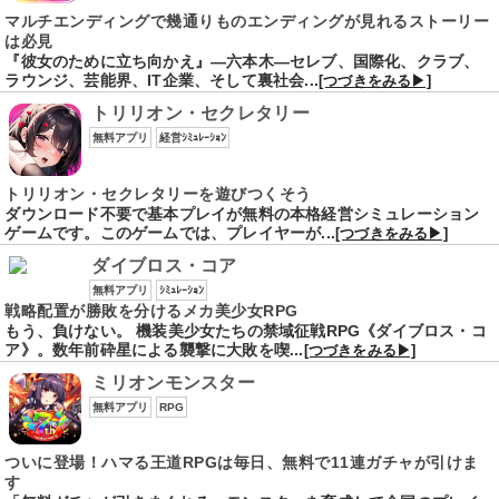
マルチエンディングで幾通りものエンディングが見れるストーリー
は必見
『彼女のために立ち向かえ』―六本木―セレブ、国際化、クラブ、
ラウンジ、芸能界、IT企業、そして裏社会...
[つづきをみる▶]
トリリオン・セクレタリー
無料アプリ
経営ｼﾐｭﾚｰｼｮﾝ
トリリオン・セクレタリーを遊びつくそう
ダウンロード不要で基本プレイが無料の本格経営シミュレーション
ゲームです。このゲームでは、プレイヤーが...
[つづきをみる▶]
ダイブロス・コア
無料アプリ
ｼﾐｭﾚｰｼｮﾝ
戦略配置が勝敗を分けるメカ美少女RPG
もう、負けない。 機装美少女たちの禁域征戦RPG《ダイブロス・コ
ア》。数年前砕星による襲撃に大敗を喫...
[つづきをみる▶]
ミリオンモンスター
無料アプリ
RPG
ついに登場！ハマる王道RPGは毎日、無料で11連ガチャが引けま
す