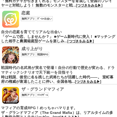
「無料ガチャが引きまくれる」モンスターを育成して全国のプレイ
ヤーと対戦しよう！ 無数のモンスターと戦...
[つづきをみる▶]
恋庭
無料アプリ
ｹﾞｰﾑ×出会い
自分の恋庭を育ててリアルな出会い
「ゲームで恋、しませんか？」 ■ゲーム新時代に突入！ ■マッチング
した相手と農園箱庭型ゲームを楽しみ...
[つづきをみる▶]
成り上がり
無料アプリ
戦国RPG
戦国時代の名武将が実名で登場！自分の行動で歴史が変わる、ドラ
マティックシナリオで天下統一を目指そう
時は戦国、後世に名を残した武将たちが活躍した時代――。 室町幕
府の権威が衰退したことに伴い、全国各地...
[つづきをみる▶]
ザ・グランドマフィア
無料アプリ
ﾏﾌｨｱｹﾞｰﾑ
マフィアの育成RPG！めっちゃハマります。
ザ・グランドマフィア（The Grand Mafia）は、リアルタイムの多