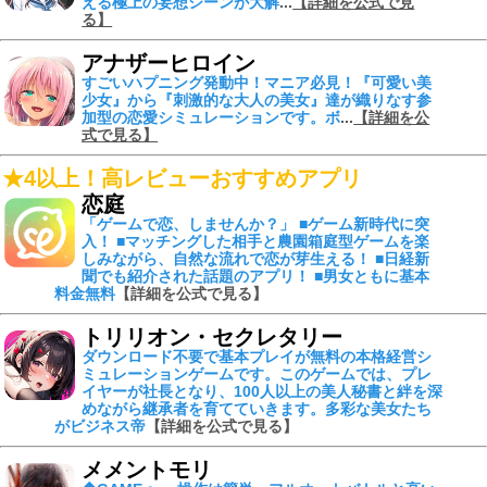
える
極上の妄想シーンが大解
...
【詳細を公式で見
る】
アナザーヒロイン
すごいハプニング発動中！
マニア必見！『可愛い美
少女』から『刺激的な大人の美女』達が織りなす参
加型の恋愛シミュレーションです。ボ
...
【詳細を公
式で見る】
★4以上！高レビューおすすめアプリ
恋庭
「ゲームで恋、しませんか？」 ■ゲーム新時代に突
入！ ■マッチングした相手と農園箱庭型ゲームを楽
しみながら、自然な流れで恋が芽生える！ ■日経新
聞でも紹介された話題のアプリ！ ■男女ともに基本
料金無料
【詳細を公式で見る】
トリリオン・セクレタリー
ダウンロード不要で基本プレイが無料の本格経営シ
ミュレーションゲームです。このゲームでは、プレ
イヤーが社長となり、100人以上の美人秘書と絆を深
めながら継承者を育てていきます。多彩な美女たち
がビジネス帝
【詳細を公式で見る】
メメントモリ