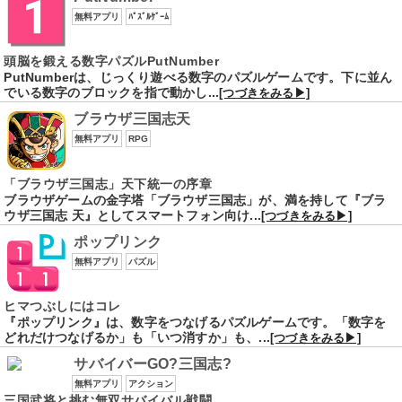
無料アプリ
ﾊﾟｽﾞﾙｹﾞｰﾑ
頭脳を鍛える数字パズルPutNumber
PutNumberは、じっくり遊べる数字のパズルゲームです。下に並ん
でいる数字のブロックを指で動かし...
[つづきをみる▶]
ブラウザ三国志天
無料アプリ
RPG
「ブラウザ三国志」天下統一の序章
ブラウザゲームの金字塔「ブラウザ三国志」が、満を持して『ブラ
ウザ三国志 天』としてスマートフォン向け...
[つづきをみる▶]
ポップリンク
無料アプリ
パズル
ヒマつぶしにはコレ
『ポップリンク』は、数字をつなげるパズルゲームです。「数字を
どれだけつなげるか」も「いつ消すか」も、...
[つづきをみる▶]
サバイバーGO?三国志?
無料アプリ
アクション
三国武将と挑む無双サバイバル戦闘