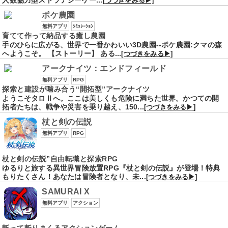
人数協力型ストラテジーゲー...
[つづきをみる▶]
ポケ農園
無料アプリ
ｼﾐｭﾚｰｼｮﾝ
育てて作って納品する癒し農園
手のひらに広がる、世界で一番かわいい3D農園--ポケ農園:クマの森
へようこそ。 【ストーリー】 ある...
[つづきをみる▶]
アークナイツ：エンドフィールド
無料アプリ
RPG
探索と建設が噛み合う“開拓型”アークナイツ
ようこそタロⅡへ。ここは美しくも危険に満ちた世界。かつての開
拓者たちは、戦争や災害を乗り越え、150...
[つづきをみる▶]
杖と剣の伝説
無料アプリ
RPG
杖と剣の伝説”自由転職と探索RPG
ゆるりと旅する異世界冒険放置RPG『杖と剣の伝説』が登場！特典
もりたくさん！あなたは冒険者となり、未...
[つづきをみる▶]
SAMURAI X
無料アプリ
アクション