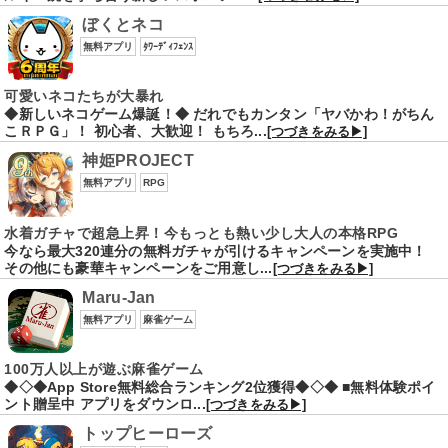
ぼくとネコ
無料アプリ
ﾀﾜｰﾃﾞｨﾌｪﾝｽ
可愛いネコたちが大暴れ
◆新しいネコゲーム爆誕！◆ だれでもカンタン「ヤバかわ！がちん
こＲＰＧ」！ 初心者、大歓迎！ もちろ...
[つづきをみる▶]
神姫PROJECT
無料アプリ
RPG
水着ガチャで超急上昇！今もっとも熱い少し大人の本格RPG
今なら最大320連分の無料ガチャが引けるキャンペーンを実施中！
その他にも豪華キャンペーンをご用意し...
[つづきをみる▶]
Maru-Jan
無料アプリ
麻雀ゲーム
100万人以上が遊ぶ麻雀ゲーム
◆◇◆App Store無料総合ランキング2位獲得◆◇◆ ■無料体験ポイ
ント贈呈中 アプリをダウンロ...
[つづきをみる▶]
トップヒーローズ