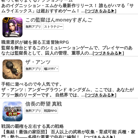
斬って斬りまくるアクションゲーム
あのイグニッション・エムから最新作リリース！ 誰もがハマる「サ
ムライエックス」は超おすすめゲーム！ ...
[つづきをみる▶]
この監獄ほんmoneyすぎんご
無料アプリ
ストラテジー
職業選択が鍵を握る王道冒険RPG
監獄を舞台とするこのシミュレーションゲームで、プレイヤーのあ
なたは監獄長として、囚人の管理、重罪人の...
[つづきをみる▶]
ザ・アンツ
無料アプリ
蟻ｽﾄﾗﾃｼﾞｰ
手軽に遊べるので今人気です。
ザ・アンツ：アンダーグラウンド キングダム、ここでは、あなたが
アリ一族のリーダーです。 自然界では、...
[つづきをみる▶]
信長の野望 真戦
無料アプリ
戦国RPG
戦国の覇権を左右する真の戦略
【集結！最強の家臣団】 百人以上の武将が収集・育成可能 兵種・家
門・勢力――多様な要素で自在に編制！...
[つづきをみる▶]