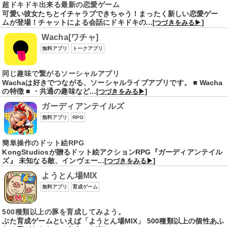
超ドキドキ出来る最新の恋愛ゲーム
可愛い彼女たちとイチャラブできちゃう！まったく新しい恋愛ゲー
ムが登場！チャットによる会話にドキドキの...
[つづきをみる▶]
Wacha[ワチャ]
無料アプリ
トークアプリ
同じ趣味で繋がるソーシャルアプリ
Wachaは好きでつながる、ソーシャルライブアプリです。 ■ Wacha
の特徴 ■ ・共通の趣味など...
[つづきをみる▶]
ガーディアンテイルズ
無料アプリ
RPG
簡単操作のドット絵RPG
KongStudiosが贈るドット絵アクションRPG『ガーディアンテイル
ズ』 未知なる敵、インヴェー...
[つづきをみる▶]
ようとん場MIX
無料アプリ
育成ゲーム
500種類以上の豚を育成してみよう。
ぶた育成ゲームといえば「ようとん場MIX」 500種類以上の個性あふ