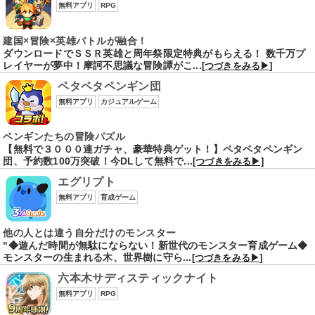
無料アプリ
RPG
建国×冒険×英雄バトルが融合！
ダウンロードでＳＳＲ英雄と周年祭限定特典がもらえる！ 数千万プ
レイヤーが夢中！摩訶不思議な冒険譚がこ...
[つづきをみる▶]
ペタペタペンギン団
無料アプリ
カジュアルゲーム
ペンギンたちの冒険パズル
【無料で３０００連ガチャ、豪華特典ゲット！】ペタペタペンギン
団、予約数100万突破！今DLして無料で...
[つづきをみる▶]
エグリプト
無料アプリ
育成ゲーム
他の人とは違う自分だけのモンスター
"◆遊んだ時間が無駄にならない！新世代のモンスター育成ゲーム◆
モンスターの生まれる木、世界樹に守ら...
[つづきをみる▶]
六本木サディスティックナイト
無料アプリ
RPG