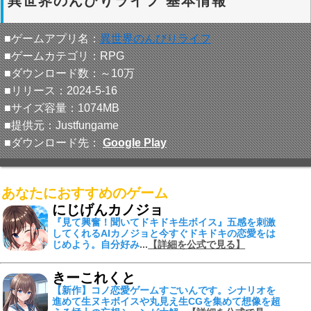
異世界のんびりライフ 基本情報
■ゲームアプリ名：
異世界のんびりライフ
■ゲームカテゴリ：RPG
■ダウンロード数：～10万
■リリース：2024-5-16
■サイズ容量：1074MB
■提供元：Justfungame
■ダウンロード先：
Google Play
あなたにおすすめのゲーム
にじげんカノジョ
『見て興奮！聞いてドキドキ生ボイス』
五感を刺激
してくれる
AIカノジョ
と今すぐドキドキの恋愛をは
じめよう。自分好み
...
【詳細を公式で見る】
きーこれくと
【新作】コノ恋愛ゲームすごいんです。シナリオを
進めて
生ヌキボイスや丸見え生CGを集めて
想像を超