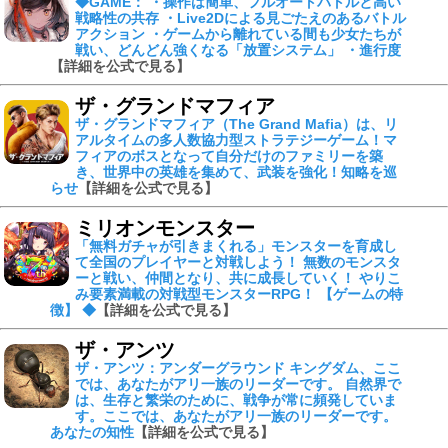
◆GAME： ・操作は簡単、フルオートバトルと高い
戦略性の共存 ・Live2Dによる見ごたえのあるバトル
アクション ・ゲームから離れている間も少女たちが
戦い、どんどん強くなる「放置システム」 ・進行度
【詳細を公式で見る】
ザ・グランドマフィア
ザ・グランドマフィア（The Grand Mafia）は、リ
アルタイムの多人数協力型ストラテジーゲーム！マ
フィアのボスとなって自分だけのファミリーを築
き、世界中の英雄を集めて、武装を強化！知略を巡
らせ
【詳細を公式で見る】
ミリオンモンスター
「無料ガチャが引きまくれる」モンスターを育成し
て全国のプレイヤーと対戦しよう！ 無数のモンスタ
ーと戦い、仲間となり、共に成長していく！ やりこ
み要素満載の対戦型モンスターRPG！ 【ゲームの特
徴】 ◆
【詳細を公式で見る】
ザ・アンツ
ザ・アンツ：アンダーグラウンド キングダム、ここ
では、あなたがアリ一族のリーダーです。 自然界で
は、生存と繁栄のために、戦争が常に頻発していま
す。ここでは、あなたがアリ一族のリーダーです。
あなたの知性
【詳細を公式で見る】