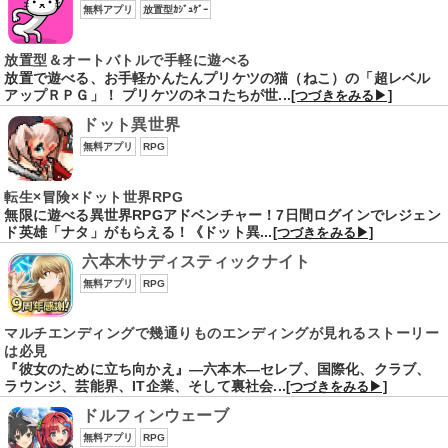
無料アプリ
放置型ｶｼﾞｭｹﾞｰ
放置型＆オートバトルで手軽に遊べる
放置で遊べる、お手軽かんたんプリケツの猫（ねこ）の「超レベル
アップＲＰＧ」！ プリケツのネコたちが世...
[つづきをみる▶]
ドット異世界
無料アプリ
RPG
転生×冒険×ドット世界RPG
無限に遊べる異世界RPGアドベンチャー！7日間ログインでレジェン
ド英雄「ナタ」がもらえる！《ドット異...
[つづきをみる▶]
六本木サディスティックナイト
無料アプリ
RPG
マルチエンディングで幾通りものエンディングが見れるストーリー
は必見
『彼女のために立ち向かえ』―六本木―セレブ、国際化、クラブ、
ラウンジ、芸能界、IT企業、そして裏社会...
[つづきをみる▶]
ドルフィンウェーブ
無料アプリ
RPG