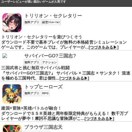
ユーザーレビューが高い面白いゲームが人気です
トリリオン・セクレタリー
無料アプリ
経営ｼﾐｭﾚｰｼｮﾝ
トリリオン・セクレタリーを遊びつくそう
ダウンロード不要で基本プレイが無料の本格経営シミュレーション
ゲームです。このゲームでは、プレイヤーが...
[つづきをみる▶]
サバイバーGO?三国志?
無料アプリ
アクション
三国武将と挑む無双サバイバル戦闘
『サバイバーGO?三国志?』 サバイバル × 三国志 × サンタク！ 混迷
を極める三国時代、君は個性...
[つづきをみる▶]
トップヒーローズ
無料アプリ
RPG
建国×冒険×英雄バトルが融合！
ダウンロードでＳＳＲ英雄と周年祭限定特典がもらえる！ 数千万プ
レイヤーが夢中！摩訶不思議な冒険譚がこ...
[つづきをみる▶]
ブラウザ三国志天