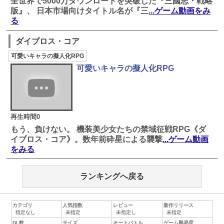
全世界で5000万ダウンロードを突破した『三國志・戦略
版』、 日本市場向けタイトル名が『三
...ゲーム動画をみ
る
ダイブロス・コア
可愛いキャラの擬人化RPG
可愛いキャラの擬人化RPG
再生時間0
もう、負けない。 機装美少女たちの禁域征戦RPG《ダ
イブロス・コア》。数年前砕星による襲撃
...ゲーム動画
をみる
ランキングへ戻る
カテゴリ
人気指数
レビュー
新作リリース
DL数
サイズ
オートバトル
ゲーム難易度