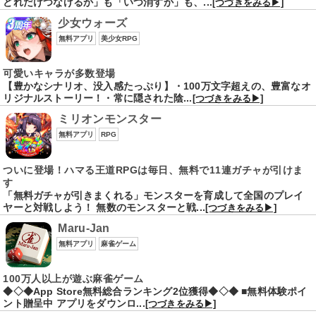
どれだけつなげるか」も「いつ消すか」も、...
[つづきをみる▶]
少女ウォーズ
無料アプリ
美少女RPG
可愛いキャラが多数登場
【豊かなシナリオ、没入感たっぷり】・100万文字超えの、豊富なオ
リジナルストーリー！・常に隠された陰...
[つづきをみる▶]
ミリオンモンスター
無料アプリ
RPG
ついに登場！ハマる王道RPGは毎日、無料で11連ガチャが引けま
す
「無料ガチャが引きまくれる」モンスターを育成して全国のプレイ
ヤーと対戦しよう！ 無数のモンスターと戦...
[つづきをみる▶]
Maru-Jan
無料アプリ
麻雀ゲーム
100万人以上が遊ぶ麻雀ゲーム
◆◇◆App Store無料総合ランキング2位獲得◆◇◆ ■無料体験ポイ
ント贈呈中 アプリをダウンロ...
[つづきをみる▶]