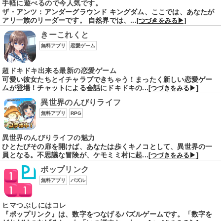
手軽に遊べるので今人気です。
ザ・アンツ：アンダーグラウンド キングダム、ここでは、あなたが
アリ一族のリーダーです。 自然界では、...
[つづきをみる▶]
きーこれくと
無料アプリ
恋愛ゲーム
超ドキドキ出来る最新の恋愛ゲーム
可愛い彼女たちとイチャラブできちゃう！まったく新しい恋愛ゲー
ムが登場！チャットによる会話にドキドキの...
[つづきをみる▶]
異世界のんびりライフ
無料アプリ
RPG
異世界のんびりライフの魅力
ひとたびその扉を開けば、あなたは歩くキノコとして、異世界の一
員となる。不思議な冒険が、ケモミミ村に起...
[つづきをみる▶]
ポップリンク
無料アプリ
パズル
ヒマつぶしにはコレ
『ポップリンク』は、数字をつなげるパズルゲームです。「数字を