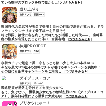
でいる数字のブロックを指で動かし...
[つづきをみる▶]
成り上がり
無料アプリ
戦国RPG
戦国時代の名武将が実名で登場！自分の行動で歴史が変わる、ドラ
マティックシナリオで天下統一を目指そう
時は戦国、後世に名を残した武将たちが活躍した時代――。 室町幕
府の権威が衰退したことに伴い、全国各地...
[つづきをみる▶]
神姫PROJECT
無料アプリ
RPG
水着ガチャで超急上昇！今もっとも熱い少し大人の本格RPG
今なら最大320連分の無料ガチャが引けるキャンペーンを実施中！
その他にも豪華キャンペーンをご用意し...
[つづきをみる▶]
ダイブロス・コア
無料アプリ
ｼﾐｭﾚｰｼｮﾝ
戦略配置が勝敗を分けるメカ美少女RPG
もう、負けない。 機装美少女たちの禁域征戦RPG《ダイブロス・コ
ア》。数年前砕星による襲撃に大敗を喫...
[つづきをみる▶]
プリケツにゃー！