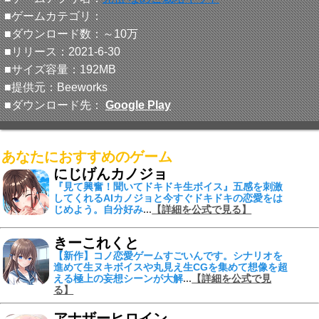
■ゲームカテゴリ：
■ダウンロード数：～10万
■リリース：2021-6-30
■サイズ容量：192MB
■提供元：Beeworks
■ダウンロード先：
Google Play
あなたにおすすめのゲーム
にじげんカノジョ
『見て興奮！聞いてドキドキ生ボイス』
五感を刺激
してくれる
AIカノジョ
と今すぐドキドキの恋愛をは
じめよう。自分好み
...
【詳細を公式で見る】
きーこれくと
【新作】コノ恋愛ゲームすごいんです。シナリオを
進めて
生ヌキボイスや丸見え生CGを集めて
想像を超
える
極上の妄想シーンが大解
...
【詳細を公式で見
る】
アナザーヒロイン