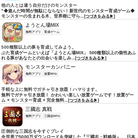
他の人とは違う自分だけのモンスター
"◆遊んだ時間が無駄にならない！新世代のモンスター育成ゲーム◆
モンスターの生まれる木、世界樹に守ら...
[つづきをみる▶]
ようとん場MIX
無料アプリ
育成ゲーム
500種類以上の豚を育成してみよう。
ぶた育成ゲームといえば「ようとん場MIX」 500種類以上の個性あふ
れる豚があなたとの出会いを楽しみ...
[つづきをみる▶]
モンスターカンパニー
無料アプリ
放置RPG
手軽な上に無料でガチャ引き放題！ハマります。
無料でガチャ引き放題！ かわいい楽しい放置ゲームです！放置ゲー
ム × モンスター育成 × 完全無料...
[つづきをみる▶]
三國志 真戦
無料アプリ
三国志RPG
圧倒的な三国志を今すぐプレイ
全世界で5000万ダウンロードを突破した『三國志・戦略版』、 日本