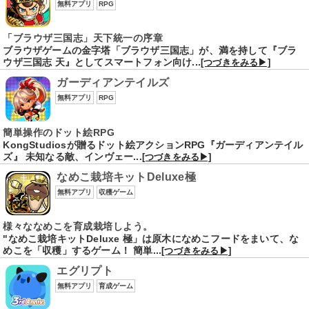
無料アプリ
RPG
「ブラウザ三国志」天下統一の序章
ブラウザゲームの金字塔「ブラウザ三国志」が、満を持して『ブラ
ウザ三国志 天』としてスマートフォン向け...
[つづきをみる▶]
ガーディアンテイルズ
無料アプリ
RPG
簡単操作のドット絵RPG
KongStudiosが贈るドット絵アクションRPG『ガーディアンテイル
ズ』 未知なる敵、インヴェー...
[つづきをみる▶]
なめこ栽培キットDeluxe極
無料アプリ
収穫ゲーム
様々ななめこを育成栽培しよう。
"なめこ栽培キットDeluxe 極」は原木になめこフードをまいて、な
めこを「収穫」するゲーム！ 簡単...
[つづきをみる▶]
エグリプト
無料アプリ
育成ゲーム