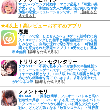
すごいハプニング発動中！
マニア必見！『可愛い美
少女』から『刺激的な大人の美女』達が織りなす参
加型の恋愛シミュレーションです。ボ
...
【詳細を公
式で見る】
★4以上！高レビューおすすめアプリ
恋庭
「ゲームで恋、しませんか？」 ■ゲーム新時代に突
入！ ■マッチングした相手と農園箱庭型ゲームを楽
しみながら、自然な流れで恋が芽生える！ ■日経新
聞でも紹介された話題のアプリ！ ■男女ともに基本
料金無料
【詳細を公式で見る】
トリリオン・セクレタリー
ダウンロード不要で基本プレイが無料の本格経営シ
ミュレーションゲームです。このゲームでは、プレ
イヤーが社長となり、100人以上の美人秘書と絆を深
めながら継承者を育てていきます。多彩な美女たち
がビジネス帝
【詳細を公式で見る】
メメントモリ
◆GAME： ・操作は簡単、フルオートバトルと高い
戦略性の共存 ・Live2Dによる見ごたえのあるバトル
アクション ・ゲームから離れている間も少女たちが
戦い、どんどん強くなる「放置システム」 ・進行度