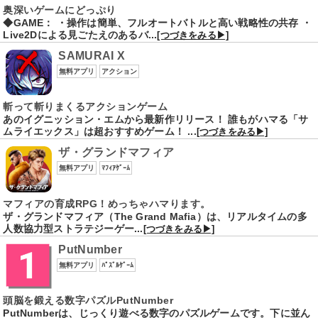
奥深いゲームにどっぷり
◆GAME： ・操作は簡単、フルオートバトルと高い戦略性の共存 ・
Live2Dによる見ごたえのあるバ...
[つづきをみる▶]
SAMURAI X
無料アプリ
アクション
斬って斬りまくるアクションゲーム
あのイグニッション・エムから最新作リリース！ 誰もがハマる「サ
ムライエックス」は超おすすめゲーム！ ...
[つづきをみる▶]
ザ・グランドマフィア
無料アプリ
ﾏﾌｨｱｹﾞｰﾑ
マフィアの育成RPG！めっちゃハマります。
ザ・グランドマフィア（The Grand Mafia）は、リアルタイムの多
人数協力型ストラテジーゲー...
[つづきをみる▶]
PutNumber
無料アプリ
ﾊﾟｽﾞﾙｹﾞｰﾑ
頭脳を鍛える数字パズルPutNumber
PutNumberは、じっくり遊べる数字のパズルゲームです。下に並ん