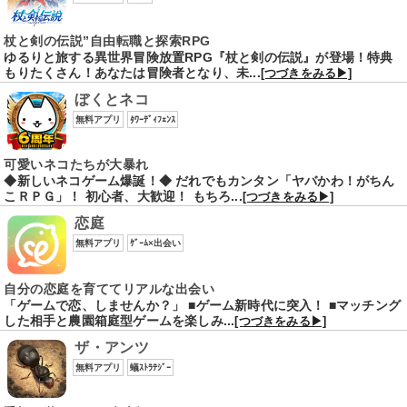
杖と剣の伝説”自由転職と探索RPG
ゆるりと旅する異世界冒険放置RPG『杖と剣の伝説』が登場！特典
もりたくさん！あなたは冒険者となり、未...
[つづきをみる▶]
ぼくとネコ
無料アプリ
ﾀﾜｰﾃﾞｨﾌｪﾝｽ
可愛いネコたちが大暴れ
◆新しいネコゲーム爆誕！◆ だれでもカンタン「ヤバかわ！がちん
こＲＰＧ」！ 初心者、大歓迎！ もちろ...
[つづきをみる▶]
恋庭
無料アプリ
ｹﾞｰﾑ×出会い
自分の恋庭を育ててリアルな出会い
「ゲームで恋、しませんか？」 ■ゲーム新時代に突入！ ■マッチング
した相手と農園箱庭型ゲームを楽しみ...
[つづきをみる▶]
ザ・アンツ
無料アプリ
蟻ｽﾄﾗﾃｼﾞｰ