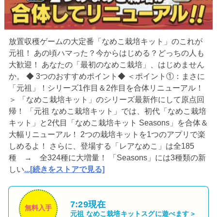
放置収穫ゲームの大定番「なめこ栽培キット」のこれが
元祖！ あの頃ハマった？今からはじめる？どっちの人も
大歓迎！ あなたの「最初のなめこ栽培」、はじめません
か。 ◆ 3つのおすすめポイント◆ ＜ポイント①：まさに
「元祖」！シリーズ1作目＆2作目を合体リニューアル！
＞ 「なめこ栽培キット」のシリーズ最新作にして原点回
帰！ 「元祖 なめこ栽培キット」では、初代「なめこ栽培
キット」と2代目「なめこ栽培キット Seasons」を合体＆
大幅リニューアル！ 2つの栽培キットを1つのアプリで楽
しめるよ！ さらに、登場する「レアなめこ」は全185
種 → 全324種に大増量！ 「Seasons」には3種類の新
しい
...[続きをストアで見る]
7:29現在
無料入手
元祖 なめこ栽培キット
スグに遊べます＞