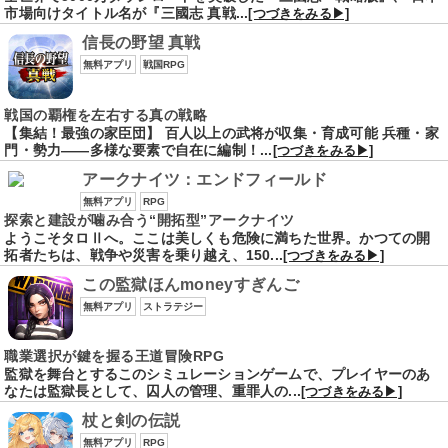
市場向けタイトル名が『三國志 真戦...
[つづきをみる▶]
信長の野望 真戦
無料アプリ
戦国RPG
戦国の覇権を左右する真の戦略
【集結！最強の家臣団】 百人以上の武将が収集・育成可能 兵種・家
門・勢力――多様な要素で自在に編制！...
[つづきをみる▶]
アークナイツ：エンドフィールド
無料アプリ
RPG
探索と建設が噛み合う“開拓型”アークナイツ
ようこそタロⅡへ。ここは美しくも危険に満ちた世界。かつての開
拓者たちは、戦争や災害を乗り越え、150...
[つづきをみる▶]
この監獄ほんmoneyすぎんご
無料アプリ
ストラテジー
職業選択が鍵を握る王道冒険RPG
監獄を舞台とするこのシミュレーションゲームで、プレイヤーのあ
なたは監獄長として、囚人の管理、重罪人の...
[つづきをみる▶]
杖と剣の伝説
無料アプリ
RPG