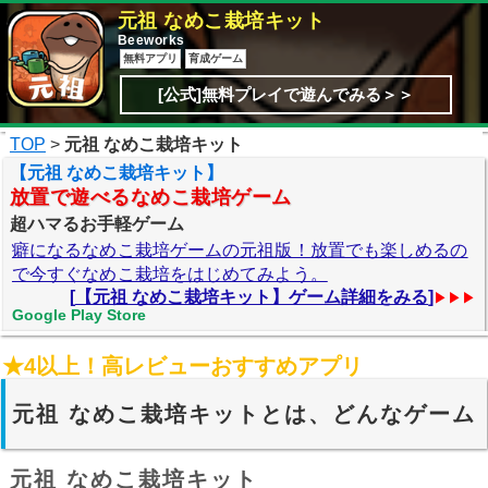
元祖 なめこ栽培キット
Beeworks
無料アプリ
育成ゲーム
[公式]無料プレイで遊んでみる＞＞
TOP
>
元祖 なめこ栽培キット
【元祖 なめこ栽培キット】
放置で遊べるなめこ栽培ゲーム
超ハマるお手軽ゲーム
癖になるなめこ栽培ゲームの元祖版！放置でも楽しめるの
で今すぐなめこ栽培をはじめてみよう。
[
【元祖 なめこ栽培キット】ゲーム詳細をみる
]
▶▶▶
Google Play Store
★4以上！高レビューおすすめアプリ
元祖 なめこ栽培キットとは、どんなゲーム
元祖 なめこ栽培キット