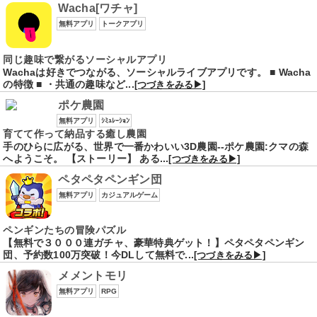
Wacha[ワチャ]
無料アプリ
トークアプリ
同じ趣味で繋がるソーシャルアプリ
Wachaは好きでつながる、ソーシャルライブアプリです。 ■ Wacha
の特徴 ■ ・共通の趣味など...
[つづきをみる▶]
ポケ農園
無料アプリ
ｼﾐｭﾚｰｼｮﾝ
育てて作って納品する癒し農園
手のひらに広がる、世界で一番かわいい3D農園--ポケ農園:クマの森
へようこそ。 【ストーリー】 ある...
[つづきをみる▶]
ペタペタペンギン団
無料アプリ
カジュアルゲーム
ペンギンたちの冒険パズル
【無料で３０００連ガチャ、豪華特典ゲット！】ペタペタペンギン
団、予約数100万突破！今DLして無料で...
[つづきをみる▶]
メメントモリ
無料アプリ
RPG