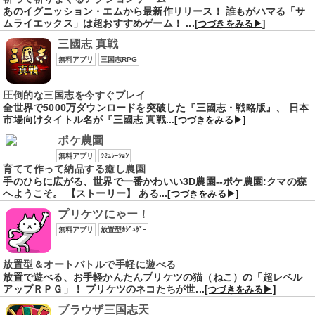
あのイグニッション・エムから最新作リリース！ 誰もがハマる「サ
ムライエックス」は超おすすめゲーム！ ...
[つづきをみる▶]
三國志 真戦
無料アプリ
三国志RPG
圧倒的な三国志を今すぐプレイ
全世界で5000万ダウンロードを突破した『三國志・戦略版』、 日本
市場向けタイトル名が『三國志 真戦...
[つづきをみる▶]
ポケ農園
無料アプリ
ｼﾐｭﾚｰｼｮﾝ
育てて作って納品する癒し農園
手のひらに広がる、世界で一番かわいい3D農園--ポケ農園:クマの森
へようこそ。 【ストーリー】 ある...
[つづきをみる▶]
プリケツにゃー！
無料アプリ
放置型ｶｼﾞｭｹﾞｰ
放置型＆オートバトルで手軽に遊べる
放置で遊べる、お手軽かんたんプリケツの猫（ねこ）の「超レベル
アップＲＰＧ」！ プリケツのネコたちが世...
[つづきをみる▶]
ブラウザ三国志天