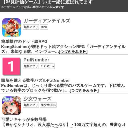
【
良評価ゲーム】いま一緒に遊ばれてます
ユーザーレビューが高い面白いゲームが人気です
ガーディアンテイルズ
無料アプリ
RPG
簡単操作のドット絵RPG
KongStudiosが贈るドット絵アクションRPG『ガーディアンテイル
ズ』 未知なる敵、インヴェー...
[つづきをみる▶]
PutNumber
無料アプリ
ﾊﾟｽﾞﾙｹﾞｰﾑ
頭脳を鍛える数字パズルPutNumber
PutNumberは、じっくり遊べる数字のパズルゲームです。下に並ん
でいる数字のブロックを指で動かし...
[つづきをみる▶]
少女ウォーズ
無料アプリ
美少女RPG
可愛いキャラが多数登場
【豊かなシナリオ、没入感たっぷり】・100万文字超えの、豊富なオ