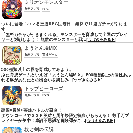
ミリオンモンスター
無料アプリ
RPG
ついに登場！ハマる王道RPGは毎日、無料で11連ガチャが引けま
す
「無料ガチャが引きまくれる」モンスターを育成して全国のプレイ
ヤーと対戦しよう！ 無数のモンスターと戦...
[つづきをみる▶]
ようとん場MIX
無料アプリ
育成ゲーム
500種類以上の豚を育成してみよう。
ぶた育成ゲームといえば「ようとん場MIX」 500種類以上の個性あふ
れる豚があなたとの出会いを楽しみ...
[つづきをみる▶]
トップヒーローズ
無料アプリ
RPG
建国×冒険×英雄バトルが融合！
ダウンロードでＳＳＲ英雄と周年祭限定特典がもらえる！ 数千万プ
レイヤーが夢中！摩訶不思議な冒険譚がこ...
[つづきをみる▶]
杖と剣の伝説