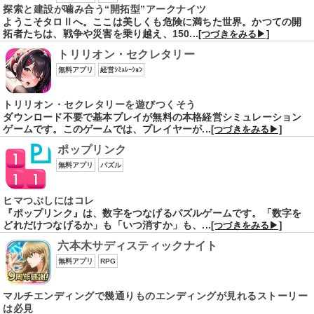
探索と建設が噛み合う“開拓型”アークナイツ
ようこそタロⅡへ。ここは美しくも危険に満ちた世界。かつての開
拓者たちは、戦争や災害を乗り越え、150...
[つづきをみる▶]
トリリオン・セクレタリー
無料アプリ
経営ｼﾐｭﾚｰｼｮﾝ
トリリオン・セクレタリーを遊びつくそう
ダウンロード不要で基本プレイが無料の本格経営シミュレーション
ゲームです。このゲームでは、プレイヤーが...
[つづきをみる▶]
ポップリンク
無料アプリ
パズル
ヒマつぶしにはコレ
『ポップリンク』は、数字をつなげるパズルゲームです。「数字を
どれだけつなげるか」も「いつ消すか」も、...
[つづきをみる▶]
六本木サディスティックナイト
無料アプリ
RPG
マルチエンディングで幾通りものエンディングが見れるストーリー
は必見