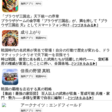
無料アプリ
RPG
「ブラウザ三国志」天下統一の序章
ブラウザゲームの金字塔「ブラウザ三国志」が、満を持して『ブラ
ウザ三国志 天』としてスマートフォン向け...
[つづきをみる▶]
成り上がり
無料アプリ
戦国RPG
戦国時代の名武将が実名で登場！自分の行動で歴史が変わる、ドラ
マティックシナリオで天下統一を目指そう
時は戦国、後世に名を残した武将たちが活躍した時代――。 室町幕
府の権威が衰退したことに伴い、全国各地...
[つづきをみる▶]
信長の野望 真戦
無料アプリ
戦国RPG
戦国の覇権を左右する真の戦略
【集結！最強の家臣団】 百人以上の武将が収集・育成可能 兵種・家
門・勢力――多様な要素で自在に編制！...
[つづきをみる▶]
アークナイツ：エンドフィールド
無料アプリ
RPG