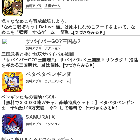
無料アプリ
収穫ゲーム
様々ななめこを育成栽培しよう。
"なめこ栽培キットDeluxe 極」は原木になめこフードをまいて、な
めこを「収穫」するゲーム！ 簡単...
[つづきをみる▶]
サバイバーGO?三国志?
無料アプリ
アクション
三国武将と挑む無双サバイバル戦闘
『サバイバーGO?三国志?』 サバイバル × 三国志 × サンタク！ 混迷
を極める三国時代、君は個性...
[つづきをみる▶]
ペタペタペンギン団
無料アプリ
カジュアルゲーム
ペンギンたちの冒険パズル
【無料で３０００連ガチャ、豪華特典ゲット！】ペタペタペンギン
団、予約数100万突破！今DLして無料で...
[つづきをみる▶]
SAMURAI X
無料アプリ
アクション
斬って斬りまくるアクションゲーム