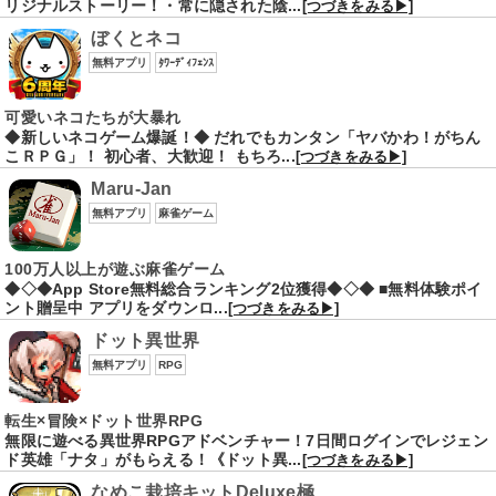
リジナルストーリー！・常に隠された陰...
[つづきをみる▶]
ぼくとネコ
無料アプリ
ﾀﾜｰﾃﾞｨﾌｪﾝｽ
可愛いネコたちが大暴れ
◆新しいネコゲーム爆誕！◆ だれでもカンタン「ヤバかわ！がちん
こＲＰＧ」！ 初心者、大歓迎！ もちろ...
[つづきをみる▶]
Maru-Jan
無料アプリ
麻雀ゲーム
100万人以上が遊ぶ麻雀ゲーム
◆◇◆App Store無料総合ランキング2位獲得◆◇◆ ■無料体験ポイ
ント贈呈中 アプリをダウンロ...
[つづきをみる▶]
ドット異世界
無料アプリ
RPG
転生×冒険×ドット世界RPG
無限に遊べる異世界RPGアドベンチャー！7日間ログインでレジェン
ド英雄「ナタ」がもらえる！《ドット異...
[つづきをみる▶]
なめこ栽培キットDeluxe極