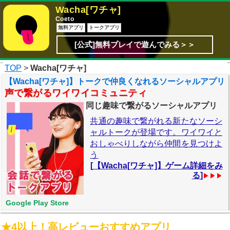
Wacha[ワチャ]
Coeto
無料アプリ
トークアプリ
[公式]無料プレイで遊んでみる＞＞
TOP
>
Wacha[ワチャ]
【Wacha[ワチャ]】トークで仲良くなれるソーシャルアプリ
声で繋がるワイワイコミュニティ
同じ趣味で繋がるソーシャルアプリ
共通の趣味で繋がれる新たなソーシ
ャルトークが登場です。ワイワイと
おしゃべりしながら仲間を見つけよ
う
[
【Wacha[ワチャ]】ゲーム詳細をみ
る
]
▶▶▶
Google Play Store
★4以上！高レビューおすすめアプリ