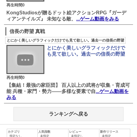
再生時間0
KongStudiosが贈るドット絵アクションRPG『ガーデ
ィアンテイルズ』 未知なる敵、
...ゲーム動画をみる
信長の野望 真戦
とにかく美しいグラフィックだけでも見て欲しい。過去一の信長の野望
とにかく美しいグラフィックだけで
も見て欲しい。過去一の信長の野望
再生時間0
【集結！最強の家臣団】 百人以上の武将が収集・育成可
能 兵種・家門・勢力――多様な要素で自
...ゲーム動画を
みる
ランキングへ戻る
カテゴリ
人気指数
レビュー
新作リリース