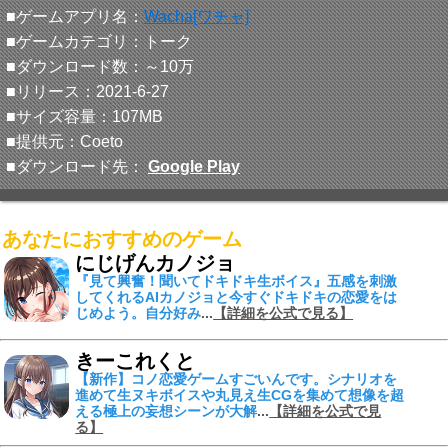
■ゲームアプリ名：
Wacha[ワチャ]
■ゲームカテゴリ：トーク
■ダウンロード数：～10万
■リリース：2021-6-27
■サイズ容量：107MB
■提供元：Coeto
■ダウンロード先：
Google Play
あなたにおすすめのゲーム
にじげんカノジョ
『見て興奮！聞いてドキドキ生ボイス』
五感を刺激
してくれる
AIカノジョ
と今すぐドキドキの恋愛をは
じめよう。自分好み
...
【詳細を公式で見る】
きーこれくと
【新作】コノ恋愛ゲームすごいんです。シナリオを
進めて
生ヌキボイスや丸見え生CGを集めて
想像を超
える
極上の妄想シーンが大解
...
【詳細を公式で見
る】