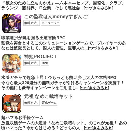
『彼女のために立ち向かえ』―六本木―セレブ、国際化、クラブ、
ラウンジ、芸能界、IT企業、そして裏社会...
[つづきをみる▶]
この監獄ほんmoneyすぎんご
無料アプリ
ストラテジー
職業選択が鍵を握る王道冒険RPG
監獄を舞台とするこのシミュレーションゲームで、プレイヤーのあ
なたは監獄長として、囚人の管理、重罪人の...
[つづきをみる▶]
神姫PROJECT
無料アプリ
RPG
水着ガチャで超急上昇！今もっとも熱い少し大人の本格RPG
今なら最大320連分の無料ガチャが引けるキャンペーンを実施中！
その他にも豪華キャンペーンをご用意し...
[つづきをみる▶]
元祖 なめこ栽培キット
無料アプリ
育成ゲーム
超ハマるお手軽ゲーム
放置収穫ゲームの大定番「なめこ栽培キット」のこれが元祖！ あの
頃ハマった？今からはじめる？どっちの人...
[つづきをみる▶]