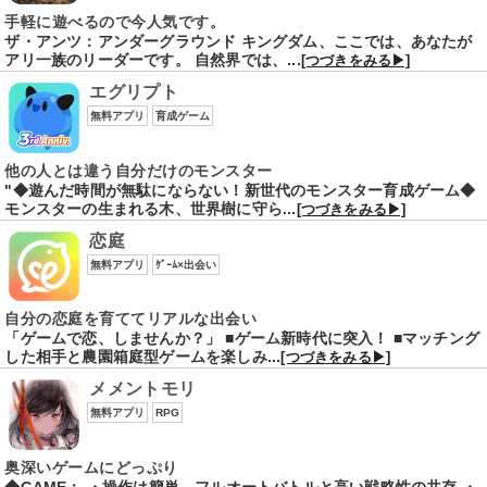
手軽に遊べるので今人気です。
ザ・アンツ：アンダーグラウンド キングダム、ここでは、あなたが
アリ一族のリーダーです。 自然界では、...
[つづきをみる▶]
エグリプト
無料アプリ
育成ゲーム
他の人とは違う自分だけのモンスター
"◆遊んだ時間が無駄にならない！新世代のモンスター育成ゲーム◆
モンスターの生まれる木、世界樹に守ら...
[つづきをみる▶]
恋庭
無料アプリ
ｹﾞｰﾑ×出会い
自分の恋庭を育ててリアルな出会い
「ゲームで恋、しませんか？」 ■ゲーム新時代に突入！ ■マッチング
した相手と農園箱庭型ゲームを楽しみ...
[つづきをみる▶]
メメントモリ
無料アプリ
RPG
奥深いゲームにどっぷり
◆GAME： ・操作は簡単、フルオートバトルと高い戦略性の共存 ・