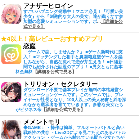
アナザーヒロイン
すごいハプニング発動中！
マニア必見！『可愛い美
少女』から『刺激的な大人の美女』達が織りなす参
加型の恋愛シミュレーションです。ボ
...
【詳細を公
式で見る】
★4以上！高レビューおすすめアプリ
恋庭
「ゲームで恋、しませんか？」 ■ゲーム新時代に突
入！ ■マッチングした相手と農園箱庭型ゲームを楽
しみながら、自然な流れで恋が芽生える！ ■日経新
聞でも紹介された話題のアプリ！ ■男女ともに基本
料金無料
【詳細を公式で見る】
トリリオン・セクレタリー
ダウンロード不要で基本プレイが無料の本格経営シ
ミュレーションゲームです。このゲームでは、プレ
イヤーが社長となり、100人以上の美人秘書と絆を深
めながら継承者を育てていきます。多彩な美女たち
がビジネス帝
【詳細を公式で見る】
メメントモリ
◆GAME： ・操作は簡単、フルオートバトルと高い
戦略性の共存 ・Live2Dによる見ごたえのあるバトル
アクション ・ゲームから離れている間も少女たちが