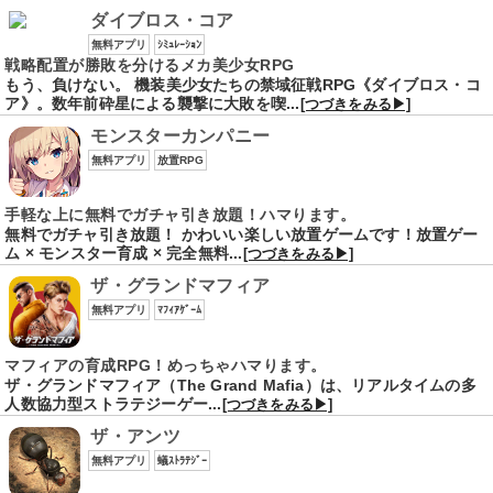
ダイブロス・コア
無料アプリ
ｼﾐｭﾚｰｼｮﾝ
戦略配置が勝敗を分けるメカ美少女RPG
もう、負けない。 機装美少女たちの禁域征戦RPG《ダイブロス・コ
ア》。数年前砕星による襲撃に大敗を喫...
[つづきをみる▶]
モンスターカンパニー
無料アプリ
放置RPG
手軽な上に無料でガチャ引き放題！ハマります。
無料でガチャ引き放題！ かわいい楽しい放置ゲームです！放置ゲー
ム × モンスター育成 × 完全無料...
[つづきをみる▶]
ザ・グランドマフィア
無料アプリ
ﾏﾌｨｱｹﾞｰﾑ
マフィアの育成RPG！めっちゃハマります。
ザ・グランドマフィア（The Grand Mafia）は、リアルタイムの多
人数協力型ストラテジーゲー...
[つづきをみる▶]
ザ・アンツ
無料アプリ
蟻ｽﾄﾗﾃｼﾞｰ