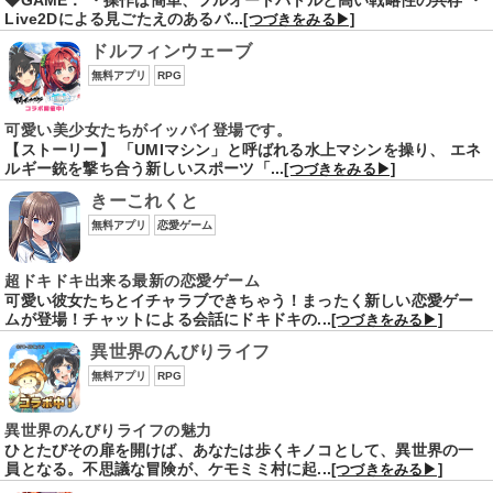
Live2Dによる見ごたえのあるバ...
[つづきをみる▶]
ドルフィンウェーブ
無料アプリ
RPG
可愛い美少女たちがイッパイ登場です。
【ストーリー】 「UMIマシン」と呼ばれる水上マシンを操り、 エネ
ルギー銃を撃ち合う新しいスポーツ「...
[つづきをみる▶]
きーこれくと
無料アプリ
恋愛ゲーム
超ドキドキ出来る最新の恋愛ゲーム
可愛い彼女たちとイチャラブできちゃう！まったく新しい恋愛ゲー
ムが登場！チャットによる会話にドキドキの...
[つづきをみる▶]
異世界のんびりライフ
無料アプリ
RPG
異世界のんびりライフの魅力
ひとたびその扉を開けば、あなたは歩くキノコとして、異世界の一
員となる。不思議な冒険が、ケモミミ村に起...
[つづきをみる▶]