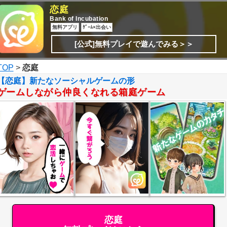
恋庭
Bank of Incubation
無料アプリ
ｹﾞｰﾑ×出会い
[公式]無料プレイで遊んでみる＞＞
TOP
>
恋庭
【恋庭】新たなソーシャルゲームの形
ゲームしながら仲良くなれる箱庭ゲーム
恋庭