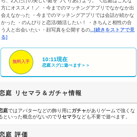
ら、2人だけの美しい庭をつくりあげよう。 ＼恋庭はこんな
方にオススメ！／ ・今までのマッチングアプリでなかなか出
会えなかった ・今までのマッチングアプリでは会話が続かな
かった ・のんびりと恋活/婚活したい！ ・きちんと相性の合
う人と出会いたい ・顔写真を公開するの
...[続きをストアで見
る]
10:11現在
無料入手
恋庭
スグに遊べます＞＞
恋庭 リセマラ＆ガチャ情報
恋庭
ではアバターなどの飾り用に
ガチャ
がありゲームで強くな
るといった概念がないので
リセマラ
なども不要で遊べます。
恋庭 評価