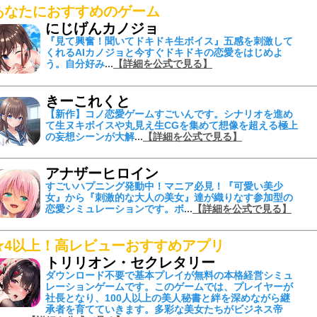
あなたにおすすめのゲーム
にじげんカノジョ
『見て興奮！聞いてドキドキ生ボイス』
五感を刺激して
くれる
AIカノジョ
と今すぐドキドキの恋愛をはじめよ
う。自分好み
...
【詳細を公式で見る】
きーこれくと
【新作】コノ恋愛ゲームすごいんです。シナリオを進め
て
生ヌキボイスや丸見え生CGを集めて
想像を超える
極上
の妄想シーンが大解
...
【詳細を公式で見る】
アナザーヒロイン
すごいハプニング発動中！
マニア必見！『可愛い美少
女』から『刺激的な大人の美女』達が織りなす参加型の
恋愛シミュレーションです。ボ
...
【詳細を公式で見る】
★4以上！高レビューおすすめアプリ
トリリオン・セクレタリー
ダウンロード不要で基本プレイが無料の本格経営シミュ
レーションゲームです。このゲームでは、プレイヤーが
社長となり、100人以上の美人秘書と絆を深めながら継
承者を育てていきます。多彩な美女たちがビジネス帝