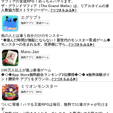
マフィアの育成RPG！めっちゃハマります。
ザ・グランドマフィア（The Grand Mafia）は、リアルタイムの多
人数協力型ストラテジーゲー...
[つづきをみる▶]
エグリプト
無料アプリ
育成ゲーム
他の人とは違う自分だけのモンスター
"◆遊んだ時間が無駄にならない！新世代のモンスター育成ゲーム◆
モンスターの生まれる木、世界樹に守ら...
[つづきをみる▶]
Maru-Jan
無料アプリ
麻雀ゲーム
100万人以上が遊ぶ麻雀ゲーム
◆◇◆App Store無料総合ランキング2位獲得◆◇◆ ■無料体験ポイ
ント贈呈中 アプリをダウンロ...
[つづきをみる▶]
ミリオンモンスター
無料アプリ
RPG
ついに登場！ハマる王道RPGは毎日、無料で11連ガチャが引けま
す