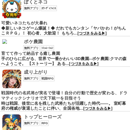
ぼくとネコ
無料アプリ
ﾀﾜｰﾃﾞｨﾌｪﾝｽ
可愛いネコたちが大暴れ
◆新しいネコゲーム爆誕！◆ だれでもカンタン「ヤバかわ！がちん
こＲＰＧ」！ 初心者、大歓迎！ もちろ...
[つづきをみる▶]
ポケ農園
無料アプリ
ｼﾐｭﾚｰｼｮﾝ
育てて作って納品する癒し農園
手のひらに広がる、世界で一番かわいい3D農園--ポケ農園:クマの森
へようこそ。 【ストーリー】 ある...
[つづきをみる▶]
成り上がり
無料アプリ
戦国RPG
戦国時代の名武将が実名で登場！自分の行動で歴史が変わる、ドラ
マティックシナリオで天下統一を目指そう
時は戦国、後世に名を残した武将たちが活躍した時代――。 室町幕
府の権威が衰退したことに伴い、全国各地...
[つづきをみる▶]
トップヒーローズ
無料アプリ
RPG