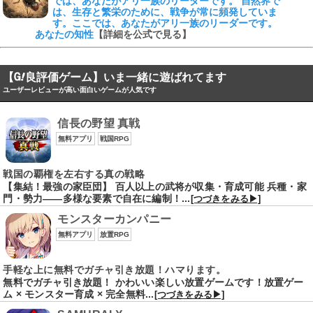
では、あなたがアリ一族のリーダーです。 自然界で
は、生存と繁栄のために、戦争が常に頻発していま
す。ここでは、あなたがアリ一族のリーダーです。
あなたの知性
【詳細を公式で見る】
【
良評価ゲーム】いま一緒に遊ばれてます
ユーザーレビューが高い面白いゲームが人気です
信長の野望 真戦
無料アプリ
戦国RPG
戦国の覇権を左右する真の戦略
【集結！最強の家臣団】 百人以上の武将が収集・育成可能 兵種・家
門・勢力――多様な要素で自在に編制！...
[つづきをみる▶]
モンスターカンパニー
無料アプリ
放置RPG
手軽な上に無料でガチャ引き放題！ハマります。
無料でガチャ引き放題！ かわいい楽しい放置ゲームです！放置ゲー
ム × モンスター育成 × 完全無料...
[つづきをみる▶]