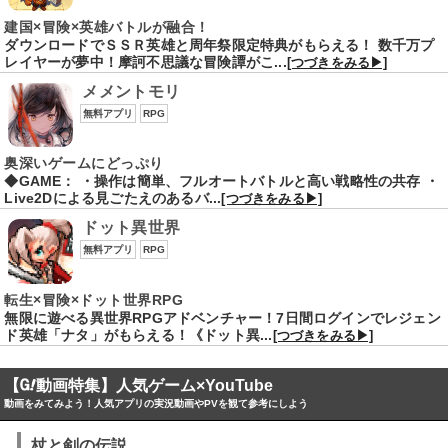
建国×冒険×英雄バトルが融合！
ダウンロードでＳＳＲ英雄と周年祭限定特典がもらえる！ 数千万プ
レイヤーが夢中！摩訶不思議な冒険譚がこ...
[つづきをみる▶]
メメントモリ
無料アプリ
RPG
奥深いゲームにどっぷり
◆GAME： ・操作は簡単、フルオートバトルと高い戦略性の共存 ・
Live2Dによる見ごたえのあるバ...
[つづきをみる▶]
ドット異世界
無料アプリ
RPG
転生×冒険×ドット世界RPG
無限に遊べる異世界RPGアドベンチャー！7日間ログインでレジェン
ド英雄「ナタ」がもらえる！《ドット異...
[つづきをみる▶]
【
動画特集】人気ゲーム×YouTube
動画をみてみよう！人気アプリの実況動画やPVを観て参考にしよう
杖と剣の伝説