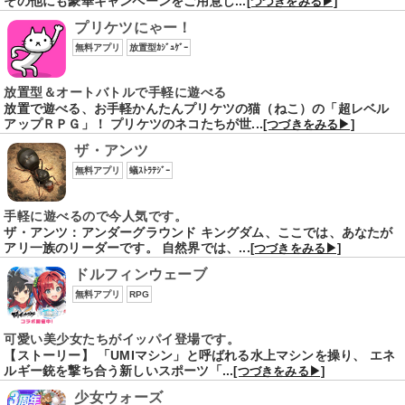
その他にも豪華キャンペーンをご用意し...
[つづきをみる▶]
プリケツにゃー！
無料アプリ
放置型ｶｼﾞｭｹﾞｰ
放置型＆オートバトルで手軽に遊べる
放置で遊べる、お手軽かんたんプリケツの猫（ねこ）の「超レベル
アップＲＰＧ」！ プリケツのネコたちが世...
[つづきをみる▶]
ザ・アンツ
無料アプリ
蟻ｽﾄﾗﾃｼﾞｰ
手軽に遊べるので今人気です。
ザ・アンツ：アンダーグラウンド キングダム、ここでは、あなたが
アリ一族のリーダーです。 自然界では、...
[つづきをみる▶]
ドルフィンウェーブ
無料アプリ
RPG
可愛い美少女たちがイッパイ登場です。
【ストーリー】 「UMIマシン」と呼ばれる水上マシンを操り、 エネ
ルギー銃を撃ち合う新しいスポーツ「...
[つづきをみる▶]
少女ウォーズ