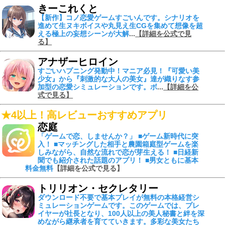
きーこれくと
【新作】コノ恋愛ゲームすごいんです。シナリオを
進めて
生ヌキボイスや丸見え生CGを集めて
想像を超
える
極上の妄想シーンが大解
...
【詳細を公式で見
る】
アナザーヒロイン
すごいハプニング発動中！
マニア必見！『可愛い美
少女』から『刺激的な大人の美女』達が織りなす参
加型の恋愛シミュレーションです。ボ
...
【詳細を公
式で見る】
★4以上！高レビューおすすめアプリ
恋庭
「ゲームで恋、しませんか？」 ■ゲーム新時代に突
入！ ■マッチングした相手と農園箱庭型ゲームを楽
しみながら、自然な流れで恋が芽生える！ ■日経新
聞でも紹介された話題のアプリ！ ■男女ともに基本
料金無料
【詳細を公式で見る】
トリリオン・セクレタリー
ダウンロード不要で基本プレイが無料の本格経営シ
ミュレーションゲームです。このゲームでは、プレ
イヤーが社長となり、100人以上の美人秘書と絆を深
めながら継承者を育てていきます。多彩な美女たち