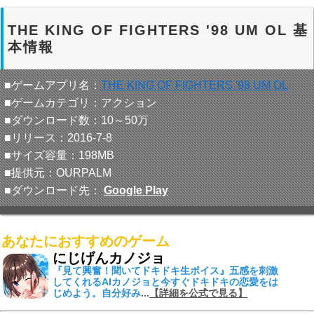
THE KING OF FIGHTERS '98 UM OL 基
本情報
■ゲームアプリ名：
THE KING OF FIGHTERS '98 UM OL
■ゲームカテゴリ：アクション
■ダウンロード数：10～50万
■リリース：2016-7-8
■サイズ容量：198MB
■提供元：OURPALM
■ダウンロード先：
Google Play
あなたにおすすめのゲーム
にじげんカノジョ
『見て興奮！聞いてドキドキ生ボイス』
五感を刺激
してくれる
AIカノジョ
と今すぐドキドキの恋愛をは
じめよう。自分好み
...
【詳細を公式で見る】