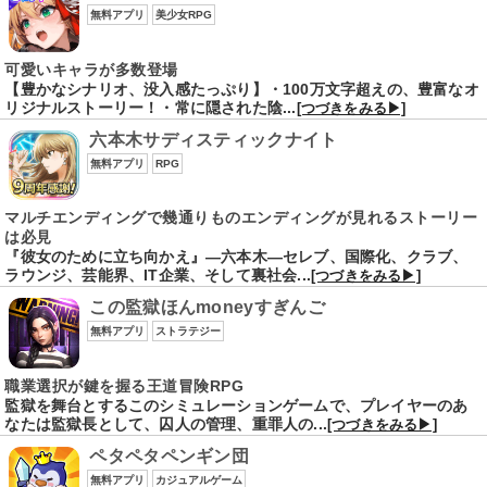
無料アプリ
美少女RPG
可愛いキャラが多数登場
【豊かなシナリオ、没入感たっぷり】・100万文字超えの、豊富なオ
リジナルストーリー！・常に隠された陰...
[つづきをみる▶]
六本木サディスティックナイト
無料アプリ
RPG
マルチエンディングで幾通りものエンディングが見れるストーリー
は必見
『彼女のために立ち向かえ』―六本木―セレブ、国際化、クラブ、
ラウンジ、芸能界、IT企業、そして裏社会...
[つづきをみる▶]
この監獄ほんmoneyすぎんご
無料アプリ
ストラテジー
職業選択が鍵を握る王道冒険RPG
監獄を舞台とするこのシミュレーションゲームで、プレイヤーのあ
なたは監獄長として、囚人の管理、重罪人の...
[つづきをみる▶]
ペタペタペンギン団
無料アプリ
カジュアルゲーム