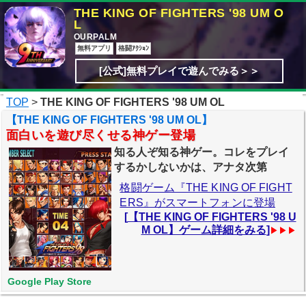
THE KING OF FIGHTERS '98 UM O
L
OURPALM
無料アプリ
格闘ｱｸｼｮﾝ
[公式]無料プレイで遊んでみる＞＞
TOP
>
THE KING OF FIGHTERS '98 UM OL
【THE KING OF FIGHTERS '98 UM OL】
面白いを遊び尽くせる神ゲー登場
知る人ぞ知る神ゲー。コレをプレイ
するかしないかは、アナタ次第
格闘ゲーム『THE KING OF FIGHT
ERS』がスマートフォンに登場
[
【THE KING OF FIGHTERS '98 U
M OL】ゲーム詳細をみる
]
▶▶▶
Google Play Store