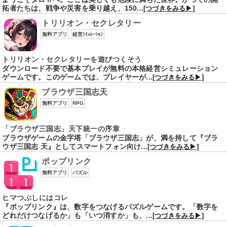
拓者たちは、戦争や災害を乗り越え、150...
[つづきをみる▶]
トリリオン・セクレタリー
無料アプリ
経営ｼﾐｭﾚｰｼｮﾝ
トリリオン・セクレタリーを遊びつくそう
ダウンロード不要で基本プレイが無料の本格経営シミュレーション
ゲームです。このゲームでは、プレイヤーが...
[つづきをみる▶]
ブラウザ三国志天
無料アプリ
RPG
「ブラウザ三国志」天下統一の序章
ブラウザゲームの金字塔「ブラウザ三国志」が、満を持して『ブラ
ウザ三国志 天』としてスマートフォン向け...
[つづきをみる▶]
ポップリンク
無料アプリ
パズル
ヒマつぶしにはコレ
『ポップリンク』は、数字をつなげるパズルゲームです。「数字を
どれだけつなげるか」も「いつ消すか」も、...
[つづきをみる▶]