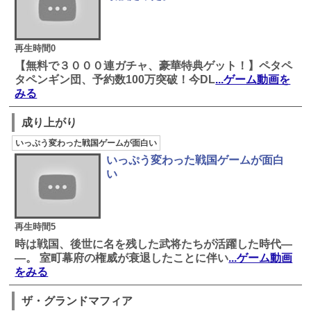
再生時間0
【無料で３０００連ガチャ、豪華特典ゲット！】ペタペ
タペンギン団、予約数100万突破！今DL
...ゲーム動画を
みる
成り上がり
いっぷう変わった戦国ゲームが面白い
いっぷう変わった戦国ゲームが面白
い
再生時間5
時は戦国、後世に名を残した武将たちが活躍した時代―
―。 室町幕府の権威が衰退したことに伴い
...ゲーム動画
をみる
ザ・グランドマフィア