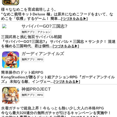
様々ななめこを育成栽培しよう。
"なめこ栽培キットDeluxe 極」は原木になめこフードをまいて、な
めこを「収穫」するゲーム！ 簡単...
[つづきをみる▶]
サバイバーGO?三国志?
無料アプリ
アクション
三国武将と挑む無双サバイバル戦闘
『サバイバーGO?三国志?』 サバイバル × 三国志 × サンタク！ 混迷
を極める三国時代、君は個性...
[つづきをみる▶]
ガーディアンテイルズ
無料アプリ
RPG
簡単操作のドット絵RPG
KongStudiosが贈るドット絵アクションRPG『ガーディアンテイル
ズ』 未知なる敵、インヴェー...
[つづきをみる▶]
神姫PROJECT
無料アプリ
RPG
水着ガチャで超急上昇！今もっとも熱い少し大人の本格RPG
今なら最大320連分の無料ガチャが引けるキャンペーンを実施中！