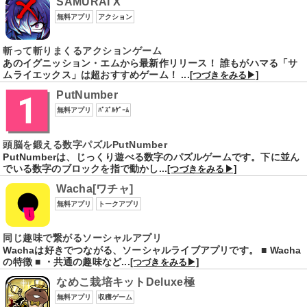
SAMURAI X
無料アプリ
アクション
斬って斬りまくるアクションゲーム
あのイグニッション・エムから最新作リリース！ 誰もがハマる「サ
ムライエックス」は超おすすめゲーム！ ...
[つづきをみる▶]
PutNumber
無料アプリ
ﾊﾟｽﾞﾙｹﾞｰﾑ
頭脳を鍛える数字パズルPutNumber
PutNumberは、じっくり遊べる数字のパズルゲームです。下に並ん
でいる数字のブロックを指で動かし...
[つづきをみる▶]
Wacha[ワチャ]
無料アプリ
トークアプリ
同じ趣味で繋がるソーシャルアプリ
Wachaは好きでつながる、ソーシャルライブアプリです。 ■ Wacha
の特徴 ■ ・共通の趣味など...
[つづきをみる▶]
なめこ栽培キットDeluxe極
無料アプリ
収穫ゲーム