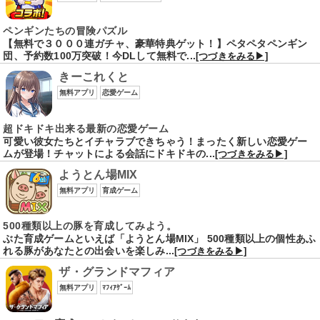
ペンギンたちの冒険パズル
【無料で３０００連ガチャ、豪華特典ゲット！】ペタペタペンギン
団、予約数100万突破！今DLして無料で...
[つづきをみる▶]
きーこれくと
無料アプリ
恋愛ゲーム
超ドキドキ出来る最新の恋愛ゲーム
可愛い彼女たちとイチャラブできちゃう！まったく新しい恋愛ゲー
ムが登場！チャットによる会話にドキドキの...
[つづきをみる▶]
ようとん場MIX
無料アプリ
育成ゲーム
500種類以上の豚を育成してみよう。
ぶた育成ゲームといえば「ようとん場MIX」 500種類以上の個性あふ
れる豚があなたとの出会いを楽しみ...
[つづきをみる▶]
ザ・グランドマフィア
無料アプリ
ﾏﾌｨｱｹﾞｰﾑ