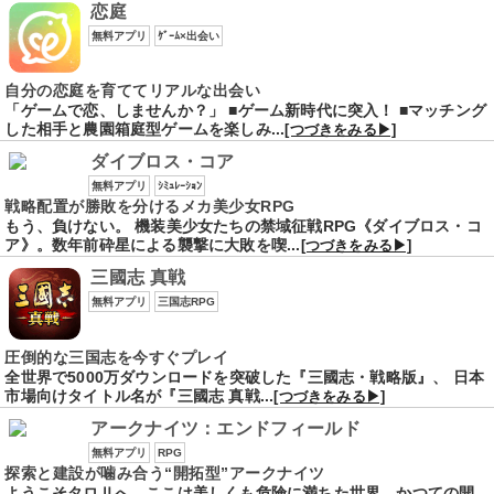
恋庭
無料アプリ
ｹﾞｰﾑ×出会い
自分の恋庭を育ててリアルな出会い
「ゲームで恋、しませんか？」 ■ゲーム新時代に突入！ ■マッチング
した相手と農園箱庭型ゲームを楽しみ...
[つづきをみる▶]
ダイブロス・コア
無料アプリ
ｼﾐｭﾚｰｼｮﾝ
戦略配置が勝敗を分けるメカ美少女RPG
もう、負けない。 機装美少女たちの禁域征戦RPG《ダイブロス・コ
ア》。数年前砕星による襲撃に大敗を喫...
[つづきをみる▶]
三國志 真戦
無料アプリ
三国志RPG
圧倒的な三国志を今すぐプレイ
全世界で5000万ダウンロードを突破した『三國志・戦略版』、 日本
市場向けタイトル名が『三國志 真戦...
[つづきをみる▶]
アークナイツ：エンドフィールド
無料アプリ
RPG
探索と建設が噛み合う“開拓型”アークナイツ
ようこそタロⅡへ。ここは美しくも危険に満ちた世界。かつての開