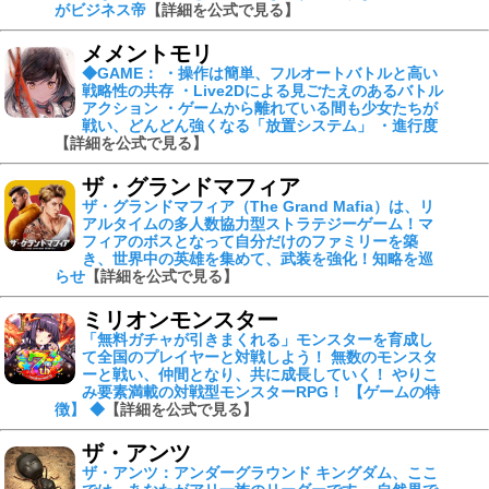
がビジネス帝
【詳細を公式で見る】
メメントモリ
◆GAME： ・操作は簡単、フルオートバトルと高い
戦略性の共存 ・Live2Dによる見ごたえのあるバトル
アクション ・ゲームから離れている間も少女たちが
戦い、どんどん強くなる「放置システム」 ・進行度
【詳細を公式で見る】
ザ・グランドマフィア
ザ・グランドマフィア（The Grand Mafia）は、リ
アルタイムの多人数協力型ストラテジーゲーム！マ
フィアのボスとなって自分だけのファミリーを築
き、世界中の英雄を集めて、武装を強化！知略を巡
らせ
【詳細を公式で見る】
ミリオンモンスター
「無料ガチャが引きまくれる」モンスターを育成し
て全国のプレイヤーと対戦しよう！ 無数のモンスタ
ーと戦い、仲間となり、共に成長していく！ やりこ
み要素満載の対戦型モンスターRPG！ 【ゲームの特
徴】 ◆
【詳細を公式で見る】
ザ・アンツ
ザ・アンツ：アンダーグラウンド キングダム、ここ