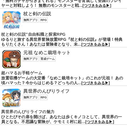
「無料ガチャが引きまくれる」モンスターを育成して全国のプレイ
ヤーと対戦しよう！ 無数のモンスターと戦...
[つづきをみる▶]
杖と剣の伝説
無料アプリ
RPG
杖と剣の伝説”自由転職と探索RPG
ゆるりと旅する異世界冒険放置RPG『杖と剣の伝説』が登場！特典
もりたくさん！あなたは冒険者となり、未...
[つづきをみる▶]
元祖 なめこ栽培キット
無料アプリ
育成ゲーム
超ハマるお手軽ゲーム
放置収穫ゲームの大定番「なめこ栽培キット」のこれが元祖！ あの
頃ハマった？今からはじめる？どっちの人...
[つづきをみる▶]
異世界のんびりライフ
無料アプリ
RPG
異世界のんびりライフの魅力
ひとたびその扉を開けば、あなたは歩くキノコとして、異世界の一
員となる。不思議な冒険が、ケモミミ村に起...
[つづきをみる▶]