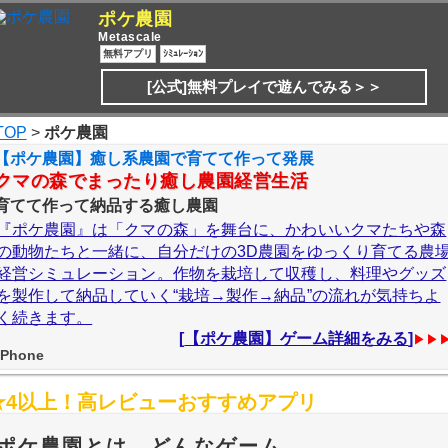
ポケ農園
Metascale
無料アプリ
ｼﾐｭﾚｰｼｮﾝ
[公式]無料プレイで遊んでみる＞＞
TOP
>
ポケ農園
【ポケ農園】癒し系農園で育てて作って発展
クマの森でまったり癒し農園経営生活
育てて作って納品する癒し農園
『ポケ農園』は「クマの森」を舞台に、かわいいクマたちや森
の動物たちと一緒に、自分だけの3D農園をゆっくり育てる農
経営シミュレーション。作物を栽培して収穫し、料理やグッズ
を製作して納品していく“栽培→製作→納品”の流れが気持ちよ
く続きます。
[
【ポケ農園】ゲーム詳細をみる
]
▶▶
iPhone
★4以上！高レビューおすすめアプリ
ポケ農園とは、どんなゲーム