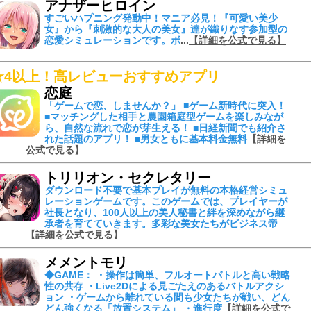
アナザーヒロイン
すごいハプニング発動中！
マニア必見！『可愛い美少
女』から『刺激的な大人の美女』達が織りなす参加型の
恋愛シミュレーションです。ボ
...
【詳細を公式で見る】
★4以上！高レビューおすすめアプリ
恋庭
「ゲームで恋、しませんか？」 ■ゲーム新時代に突入！
■マッチングした相手と農園箱庭型ゲームを楽しみなが
ら、自然な流れで恋が芽生える！ ■日経新聞でも紹介さ
れた話題のアプリ！ ■男女ともに基本料金無料
【詳細を
公式で見る】
トリリオン・セクレタリー
ダウンロード不要で基本プレイが無料の本格経営シミュ
レーションゲームです。このゲームでは、プレイヤーが
社長となり、100人以上の美人秘書と絆を深めながら継
承者を育てていきます。多彩な美女たちがビジネス帝
【詳細を公式で見る】
メメントモリ
◆GAME： ・操作は簡単、フルオートバトルと高い戦略
性の共存 ・Live2Dによる見ごたえのあるバトルアクシ
ョン ・ゲームから離れている間も少女たちが戦い、どん
どん強くなる「放置システム」 ・進行度
【詳細を公式で