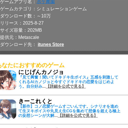
■ゲームアプリ名：
ポケ農園
■ゲームカテゴリ：シミュレーションゲーム
■ダウンロード数：～10万
■リリース：2025-8-27
■サイズ容量：202MB
■提供元：Metascale
■ダウンロード先：
itunes Store
あなたにおすすめのゲーム
にじげんカノジョ
『見て興奮！聞いてドキドキ生ボイス』
五感を刺激して
くれる
AIカノジョ
と今すぐドキドキの恋愛をはじめよ
う。自分好み
...
【詳細を公式で見る】
きーこれくと
【新作】コノ恋愛ゲームすごいんです。シナリオを進め
て
生ヌキボイスや丸見え生CGを集めて
想像を超える
極上
の妄想シーンが大解
...
【詳細を公式で見る】