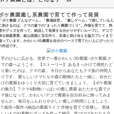
ポケ農園癒し系農園で育てて作って発展
「ポケ農園 どんなゲーム」「農場経営」「癒しゲーム」で探している人
に刺さるのは、クマの森での“まったり農園づくり”。作物を育てて、料
理やグッズを作って、納品して発展する分かりやすいループに、デコで
飾る箱庭要素、鉱山採掘と宝石作り、友達と助け合える協力プレイまで
揃っています。かわいい3D農園を自分のペースで育てたい人にぴったり
の作品です。
手のひらに広がる、世界で一番かわいい3D農園--ポケ農園:ク
マの森へようこそ。 【ストーリー】 あるきっかけで偶然たど
り着いたのは、クマの森。 今日からあなたもクマ族の仲間入
りです。 愛らしいクマたちや森の動物たちと一緒に、自分だ
けの農園をゆっくり大切に育てていきましょう。 【ポケ農園
の魅力】 ? クマ&動物いっぱいの癒し農園 あたたかな森でク
マ族になって、かわいいデコで農園を自分好みに飾ってみま
せんか。 毎日をふんわりやさしい癒しの時間にしましょう。
? 栽培->製作->納品の農園ライフ 作物を育てて収穫し、美味
しいものや素敵なグッズを作って納品。気づけばあなたも立