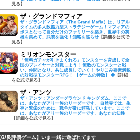
見る】
ザ・グランドマフィア
ザ・グランドマフィア（The Grand Mafia）は、リアル
タイムの多人数協力型ストラテジーゲーム！マフィアの
ボスとなって自分だけのファミリーを築き、世界中の英
雄を集めて、武装を強化！知略を巡らせ
【詳細を公式で
見る】
ミリオンモンスター
「無料ガチャが引きまくれる」モンスターを育成して全
国のプレイヤーと対戦しよう！ 無数のモンスターと戦
い、仲間となり、共に成長していく！ やりこみ要素満載
の対戦型モンスターRPG！ 【ゲームの特徴】 ◆
【詳細
を公式で見る】
ザ・アンツ
ザ・アンツ：アンダーグラウンド キングダム、ここで
は、あなたがアリ一族のリーダーです。 自然界では、生
存と繁栄のために、戦争が常に頻発しています。ここで
は、あなたがアリ一族のリーダーです。あなたの知性
【詳細を公式で見る】
【
良評価ゲーム】いま一緒に遊ばれてます