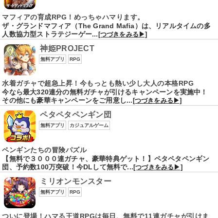
マフィアの育成RPG！めっちゃハマります。
ザ・グランドマフィア（The Grand Mafia）は、リアルタイムの多
人数協力型ストラテジーゲー...
[つづきをみる▶]
神姫PROJECT
無料アプリ
RPG
水着ガチャで超急上昇！今もっとも熱い少し大人の本格RPG
今なら最大320連分の無料ガチャが引けるキャンペーンを実施中！
その他にも豪華キャンペーンをご用意し...
[つづきをみる▶]
ペタペタペンギン団
無料アプリ
カジュアルゲーム
ペンギンたちの冒険パズル
【無料で３０００連ガチャ、豪華特典ゲット！】ペタペタペンギン
団、予約数100万突破！今DLして無料で...
[つづきをみる▶]
ミリオンモンスター
無料アプリ
RPG
ついに登場！ハマる王道RPGは毎日、無料で11連ガチャが引けま