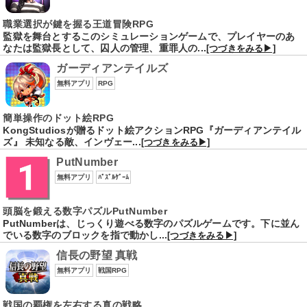
職業選択が鍵を握る王道冒険RPG
監獄を舞台とするこのシミュレーションゲームで、プレイヤーのあ
なたは監獄長として、囚人の管理、重罪人の...
[つづきをみる▶]
ガーディアンテイルズ
無料アプリ
RPG
簡単操作のドット絵RPG
KongStudiosが贈るドット絵アクションRPG『ガーディアンテイル
ズ』 未知なる敵、インヴェー...
[つづきをみる▶]
PutNumber
無料アプリ
ﾊﾟｽﾞﾙｹﾞｰﾑ
頭脳を鍛える数字パズルPutNumber
PutNumberは、じっくり遊べる数字のパズルゲームです。下に並ん
でいる数字のブロックを指で動かし...
[つづきをみる▶]
信長の野望 真戦
無料アプリ
戦国RPG
戦国の覇権を左右する真の戦略