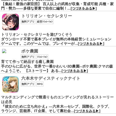
【集結！最強の家臣団】 百人以上の武将が収集・育成可能 兵種・家
門・勢力――多様な要素で自在に編制！...
[つづきをみる▶]
トリリオン・セクレタリー
無料アプリ
経営ｼﾐｭﾚｰｼｮﾝ
トリリオン・セクレタリーを遊びつくそう
ダウンロード不要で基本プレイが無料の本格経営シミュレーション
ゲームです。このゲームでは、プレイヤーが...
[つづきをみる▶]
ポケ農園
無料アプリ
ｼﾐｭﾚｰｼｮﾝ
育てて作って納品する癒し農園
手のひらに広がる、世界で一番かわいい3D農園--ポケ農園:クマの森
へようこそ。 【ストーリー】 ある...
[つづきをみる▶]
六本木サディスティックナイト
無料アプリ
RPG
マルチエンディングで幾通りものエンディングが見れるストーリー
は必見
『彼女のために立ち向かえ』―六本木―セレブ、国際化、クラブ、
ラウンジ、芸能界、IT企業、そして裏社会...
[つづきをみる▶]