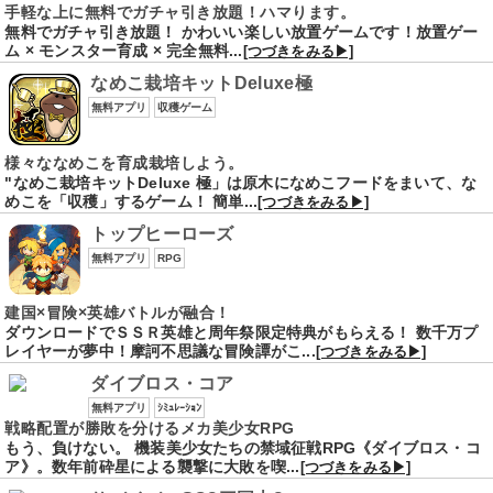
手軽な上に無料でガチャ引き放題！ハマります。
無料でガチャ引き放題！ かわいい楽しい放置ゲームです！放置ゲー
ム × モンスター育成 × 完全無料...
[つづきをみる▶]
なめこ栽培キットDeluxe極
無料アプリ
収穫ゲーム
様々ななめこを育成栽培しよう。
"なめこ栽培キットDeluxe 極」は原木になめこフードをまいて、な
めこを「収穫」するゲーム！ 簡単...
[つづきをみる▶]
トップヒーローズ
無料アプリ
RPG
建国×冒険×英雄バトルが融合！
ダウンロードでＳＳＲ英雄と周年祭限定特典がもらえる！ 数千万プ
レイヤーが夢中！摩訶不思議な冒険譚がこ...
[つづきをみる▶]
ダイブロス・コア
無料アプリ
ｼﾐｭﾚｰｼｮﾝ
戦略配置が勝敗を分けるメカ美少女RPG
もう、負けない。 機装美少女たちの禁域征戦RPG《ダイブロス・コ
ア》。数年前砕星による襲撃に大敗を喫...
[つづきをみる▶]