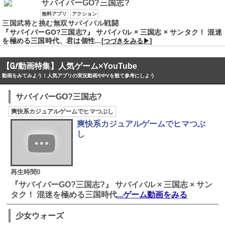
サバイバーGO?三国志?
無料アプリ
アクション
三国武将と挑む無双サバイバル戦闘
『サバイバーGO?三国志?』 サバイバル × 三国志 × サンタク！ 混迷
を極める三国時代、君は個性...
[つづきをみる▶]
【
動画特集】人気ゲーム×YouTube
動画をみてみよう！人気アプリの実況動画やPVを観て参考にしよう
サバイバーGO?三国志?
爽快系カジュアルゲームでヒマつぶし
爽快系カジュアルゲームでヒマつぶ
し
再生時間0
『サバイバーGO?三国志?』 サバイバル × 三国志 × サン
タク！ 混迷を極める三国時代
...ゲーム動画をみる
少女ウォーズ