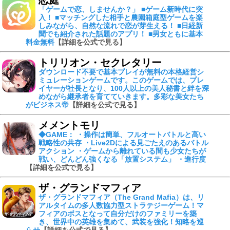
「ゲームで恋、しませんか？」 ■ゲーム新時代に突
入！ ■マッチングした相手と農園箱庭型ゲームを楽
しみながら、自然な流れで恋が芽生える！ ■日経新
聞でも紹介された話題のアプリ！ ■男女ともに基本
料金無料
【詳細を公式で見る】
トリリオン・セクレタリー
ダウンロード不要で基本プレイが無料の本格経営シ
ミュレーションゲームです。このゲームでは、プレ
イヤーが社長となり、100人以上の美人秘書と絆を深
めながら継承者を育てていきます。多彩な美女たち
がビジネス帝
【詳細を公式で見る】
メメントモリ
◆GAME： ・操作は簡単、フルオートバトルと高い
戦略性の共存 ・Live2Dによる見ごたえのあるバトル
アクション ・ゲームから離れている間も少女たちが
戦い、どんどん強くなる「放置システム」 ・進行度
【詳細を公式で見る】
ザ・グランドマフィア
ザ・グランドマフィア（The Grand Mafia）は、リ
アルタイムの多人数協力型ストラテジーゲーム！マ
フィアのボスとなって自分だけのファミリーを築
き、世界中の英雄を集めて、武装を強化！知略を巡
らせ
【詳細を公式で見る】