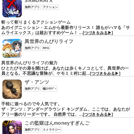
SAMURAI X
無料アプリ
アクション
斬って斬りまくるアクションゲーム
あのイグニッション・エムから最新作リリース！ 誰もがハマる「サ
ムライエックス」は超おすすめゲーム！ ...
[つづきをみる▶]
異世界のんびりライフ
無料アプリ
RPG
異世界のんびりライフの魅力
ひとたびその扉を開けば、あなたは歩くキノコとして、異世界の一
員となる。不思議な冒険が、ケモミミ村に起...
[つづきをみる▶]
ザ・アンツ
無料アプリ
蟻ｽﾄﾗﾃｼﾞｰ
手軽に遊べるので今人気です。
ザ・アンツ：アンダーグラウンド キングダム、ここでは、あなたが
アリ一族のリーダーです。 自然界では、...
[つづきをみる▶]
この監獄ほんmoneyすぎんご
無料アプリ
ストラテジー