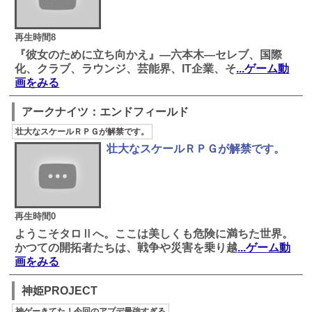
再生時間8
『彼女のために立ち向かえ』―六本木―セレブ、国際
化、クラブ、ラウンジ、芸能界、IT企業、そ
...ゲーム動
画をみる
アークナイツ：エンドフィールド
壮大なスケールＲＰＧが解禁です。
壮大なスケールＲＰＧが解禁です。
再生時間0
ようこそタロⅡへ。ここは美しくも危険に満ちた世界。
かつての開拓者たちは、戦争や災害を乗り越
...ゲーム動
画をみる
神姫PROJECT
神ゲーきてた！今回のアプデ最強すぎる