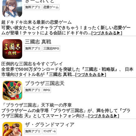
きーこれくと
無料アプリ
恋愛ゲーム
超ドキドキ出来る最新の恋愛ゲーム
可愛い彼女たちとイチャラブできちゃう！まったく新しい恋愛ゲー
ムが登場！チャットによる会話にドキドキの...
[つづきをみる▶]
三國志 真戦
無料アプリ
三国志RPG
圧倒的な三国志を今すぐプレイ
全世界で5000万ダウンロードを突破した『三國志・戦略版』、 日本
市場向けタイトル名が『三國志 真戦...
[つづきをみる▶]
ブラウザ三国志天
無料アプリ
RPG
「ブラウザ三国志」天下統一の序章
ブラウザゲームの金字塔「ブラウザ三国志」が、満を持して『ブラ
ウザ三国志 天』としてスマートフォン向け...
[つづきをみる▶]
ザ・グランドマフィア
無料アプリ
ﾏﾌｨｱｹﾞｰﾑ