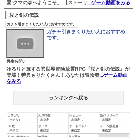
園:クマの森へようこそ。 【ストーリ
...ゲーム動画をみる
杖と剣の伝説
ガチャ引きまくりたい人におすすめです。
ガチャ引きまくりたい人におすすめ
です。
再生時間0
ゆるりと旅する異世界冒険放置RPG『杖と剣の伝説』が
登場！特典もりたくさん！あなたは冒険者
...ゲーム動画
をみる
ランキングへ戻る
カテゴリ
人気指数
レビュー
新作リリース
DL数
サイズ
オートバトル
ゲーム難易度
リセマラガチャ
無課金
並び替え