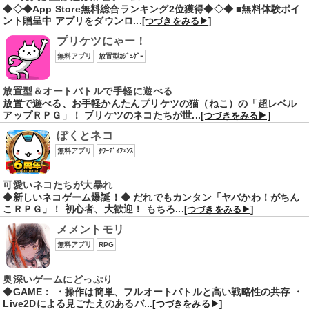
◆◇◆App Store無料総合ランキング2位獲得◆◇◆ ■無料体験ポイ
ント贈呈中 アプリをダウンロ...
[つづきをみる▶]
プリケツにゃー！
無料アプリ
放置型ｶｼﾞｭｹﾞｰ
放置型＆オートバトルで手軽に遊べる
放置で遊べる、お手軽かんたんプリケツの猫（ねこ）の「超レベル
アップＲＰＧ」！ プリケツのネコたちが世...
[つづきをみる▶]
ぼくとネコ
無料アプリ
ﾀﾜｰﾃﾞｨﾌｪﾝｽ
可愛いネコたちが大暴れ
◆新しいネコゲーム爆誕！◆ だれでもカンタン「ヤバかわ！がちん
こＲＰＧ」！ 初心者、大歓迎！ もちろ...
[つづきをみる▶]
メメントモリ
無料アプリ
RPG
奥深いゲームにどっぷり
◆GAME： ・操作は簡単、フルオートバトルと高い戦略性の共存 ・
Live2Dによる見ごたえのあるバ...
[つづきをみる▶]