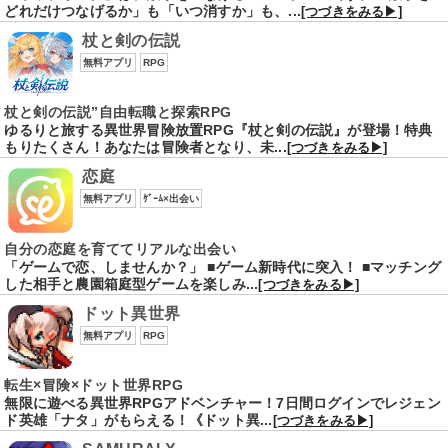
どれだけつなげるか」も「いつ消すか」も、...
[つづきをみる▶]
杖と剣の伝説
無料アプリ
RPG
杖と剣の伝説”自由転職と探索RPG
ゆるりと旅する異世界冒険放置RPG『杖と剣の伝説』が登場！特典
もりたくさん！あなたは冒険者となり、未...
[つづきをみる▶]
恋庭
無料アプリ
ｹﾞｰﾑ×出会い
自分の恋庭を育ててリアルな出会い
「ゲームで恋、しませんか？」 ■ゲーム新時代に突入！ ■マッチング
した相手と農園箱庭型ゲームを楽しみ...
[つづきをみる▶]
ドット異世界
無料アプリ
RPG
転生×冒険×ドット世界RPG
無限に遊べる異世界RPGアドベンチャー！7日間ログインでレジェン
ド英雄「ナタ」がもらえる！《ドット異...
[つづきをみる▶]