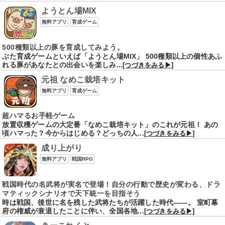
ようとん場MIX
無料アプリ
育成ゲーム
500種類以上の豚を育成してみよう。
ぶた育成ゲームといえば「ようとん場MIX」 500種類以上の個性あふ
れる豚があなたとの出会いを楽しみ...
[つづきをみる▶]
元祖 なめこ栽培キット
無料アプリ
育成ゲーム
超ハマるお手軽ゲーム
放置収穫ゲームの大定番「なめこ栽培キット」のこれが元祖！ あの
頃ハマった？今からはじめる？どっちの人...
[つづきをみる▶]
成り上がり
無料アプリ
戦国RPG
戦国時代の名武将が実名で登場！自分の行動で歴史が変わる、ドラ
マティックシナリオで天下統一を目指そう
時は戦国、後世に名を残した武将たちが活躍した時代――。 室町幕
府の権威が衰退したことに伴い、全国各地...
[つづきをみる▶]