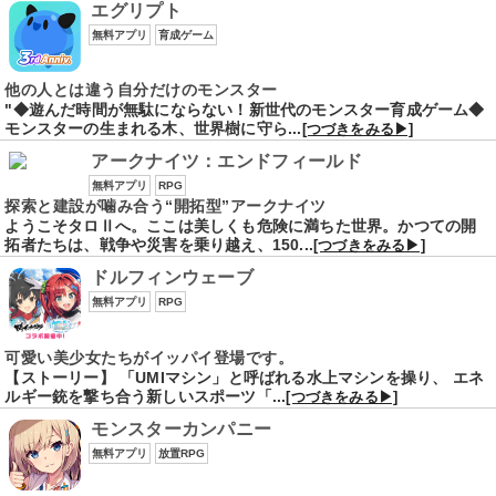
エグリプト
無料アプリ
育成ゲーム
他の人とは違う自分だけのモンスター
"◆遊んだ時間が無駄にならない！新世代のモンスター育成ゲーム◆
モンスターの生まれる木、世界樹に守ら...
[つづきをみる▶]
アークナイツ：エンドフィールド
無料アプリ
RPG
探索と建設が噛み合う“開拓型”アークナイツ
ようこそタロⅡへ。ここは美しくも危険に満ちた世界。かつての開
拓者たちは、戦争や災害を乗り越え、150...
[つづきをみる▶]
ドルフィンウェーブ
無料アプリ
RPG
可愛い美少女たちがイッパイ登場です。
【ストーリー】 「UMIマシン」と呼ばれる水上マシンを操り、 エネ
ルギー銃を撃ち合う新しいスポーツ「...
[つづきをみる▶]
モンスターカンパニー
無料アプリ
放置RPG