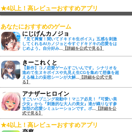
★4以上！高レビューおすすめアプリ
あなたにおすすめのゲーム
にじげんカノジョ
『見て興奮！聞いてドキドキ生ボイス』
五感を刺激
してくれる
AIカノジョ
と今すぐドキドキの恋愛をは
じめよう。自分好み
...
【詳細を公式で見る】
きーこれくと
【新作】コノ恋愛ゲームすごいんです。シナリオを
進めて
生ヌキボイスや丸見え生CGを集めて
想像を超
える
極上の妄想シーンが大解
...
【詳細を公式で見
る】
アナザーヒロイン
すごいハプニング発動中！
マニア必見！『可愛い美
少女』から『刺激的な大人の美女』達が織りなす参
加型の恋愛シミュレーションです。ボ
...
【詳細を公
式で見る】
★4以上！高レビューおすすめアプリ
恋庭