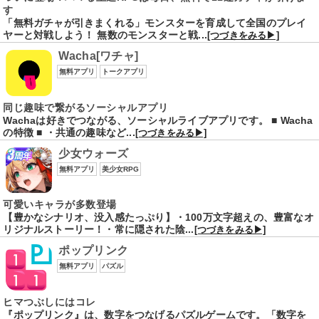
す
「無料ガチャが引きまくれる」モンスターを育成して全国のプレイ
ヤーと対戦しよう！ 無数のモンスターと戦...
[つづきをみる▶]
Wacha[ワチャ]
無料アプリ
トークアプリ
同じ趣味で繋がるソーシャルアプリ
Wachaは好きでつながる、ソーシャルライブアプリです。 ■ Wacha
の特徴 ■ ・共通の趣味など...
[つづきをみる▶]
少女ウォーズ
無料アプリ
美少女RPG
可愛いキャラが多数登場
【豊かなシナリオ、没入感たっぷり】・100万文字超えの、豊富なオ
リジナルストーリー！・常に隠された陰...
[つづきをみる▶]
ポップリンク
無料アプリ
パズル
ヒマつぶしにはコレ
『ポップリンク』は、数字をつなげるパズルゲームです。「数字を