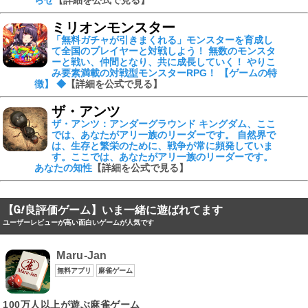
ミリオンモンスター
「無料ガチャが引きまくれる」モンスターを育成し
て全国のプレイヤーと対戦しよう！ 無数のモンスタ
ーと戦い、仲間となり、共に成長していく！ やりこ
み要素満載の対戦型モンスターRPG！ 【ゲームの特
徴】 ◆
【詳細を公式で見る】
ザ・アンツ
ザ・アンツ：アンダーグラウンド キングダム、ここ
では、あなたがアリ一族のリーダーです。 自然界で
は、生存と繁栄のために、戦争が常に頻発していま
す。ここでは、あなたがアリ一族のリーダーです。
あなたの知性
【詳細を公式で見る】
【
良評価ゲーム】いま一緒に遊ばれてます
ユーザーレビューが高い面白いゲームが人気です
Maru-Jan
無料アプリ
麻雀ゲーム
100万人以上が遊ぶ麻雀ゲーム