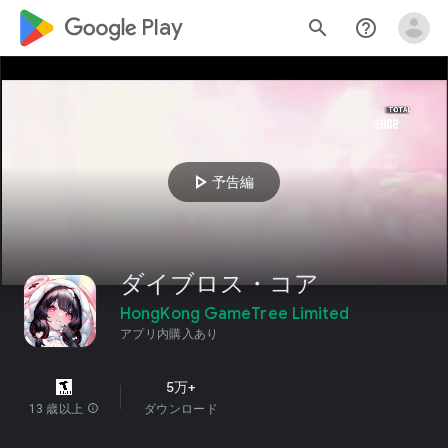
google_logo Play
search
help_outline
play_arrow
予告編
ダイブロス・コア
HongKong GameTree Limited
アプリ内購入あり
5万+
13 歳以上
info
ダウンロード