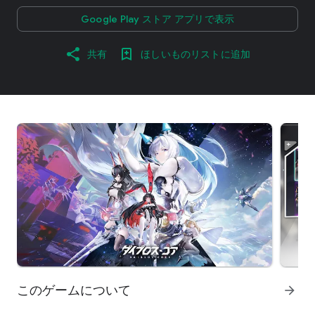
Google Play ストア アプリで表示
共有
ほしいものリストに追加
このゲームについて
arrow_forward