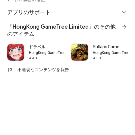
✦最新情報はこちら
アプリのサポート
expand_more
【公式ウェブサイト】
http://dc.gametree.co.jp
「HongKong GameTree Limited」のその他
arrow_forward
【公式X】
のアイテム
https://x.com/DaiblosCore_JP
ドラベル
Sultan's Game
✦カスタマーサポート
https://www.game-tree.com/jp/report/index.html
HongKong GameTree Limited
HongKong GameTree Li
4.4
4.1
star
star
flag
不適切なコンテンツを報告