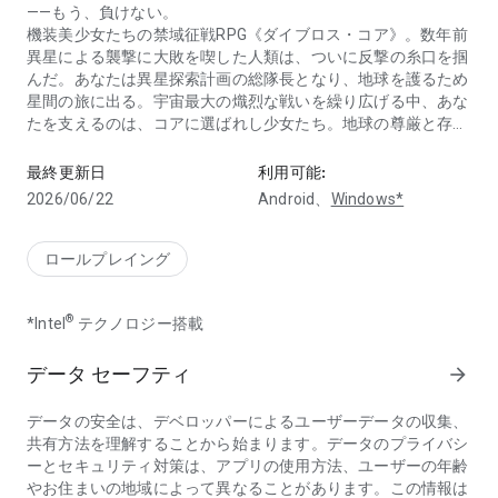
——もう、負けない。
機装美少女たちの禁域征戦RPG《ダイブロス・コア》。数年前
異星による襲撃に大敗を喫した人類は、ついに反撃の糸口を掴
んだ。あなたは異星探索計画の総隊長となり、地球を護るため
星間の旅に出る。宇宙最大の熾烈な戦いを繰り広げる中、あな
たを支えるのは、コアに選ばれし少女たち。地球の尊厳と存続
機装美少女たちの禁域征戦RPG
を賭けた戦いが、今幕を開ける——。
最終更新日
利用可能:
✦今こそ反撃の時✦
2026/06/22
Android、
Windows*
異星の侵略に抗うは、【コア】に選ばれし少女たち。個性豊か
な機装美少女たちを総隊長としてまとめ上げ、地球を護る戦い
を指揮しよう。
ロールプレイング
✦「機神」召喚✦
®
*Intel
テクノロジー搭載
砕星から回収された大型人形機動兵器を元に開発された【機
神】は、あなたの強い味方となる。専用の空間跳躍装置を搭載
しており、状況に応じて即座に転送され、強大な火力で戦況を
データ セーフティ
arrow_forward
一変させる。
データの安全は、デベロッパーによるユーザーデータの収集、
✦束の間の日常✦
共有方法を理解することから始まります。データのプライバシ
夏の日差しが煌めく海辺や、花火が夜空を彩る季節——期間限
ーとセキュリティ対策は、アプリの使用方法、ユーザーの年齢
定のテーマスキンやアニメーションイラストを通じて、戦場を
やお住まいの地域によって異なることがあります。この情報は