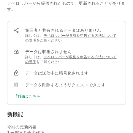
離れた少女たちがあなただけに見せる等身大の素顔や思い出を
デベロッパーから提供されたもので、更新されることがありま
集めよう。
す。
✦交錯する想い✦
砕星との戦いの中で繰り広げられる、少女たちのストーリー。
第三者と共有されるデータはありません
護るための戦いに身を投じた彼女たちの葛藤と命の輝き――そ
詳しくは、
デベロッパーが共有を申告する方法について
の瞬間を見届けよ。
の説明
をご覧ください
✦戦略は無限大✦
データは収集されません
あなたの下に集う機装美少女たちは、それぞれ異なった特性や
詳しくは、
デベロッパーが収集を申告する方法について
能力を有している。あなたの采配でそれぞれの任務に適した編
の説明
をご覧ください
成を組み、彼女らの未来を切り拓こう。
データは送信中に暗号化されます
✦育てる楽しみ✦
出撃を重ね、段階的にレベル上限に達した機装美少女は「昇
データを削除するようリクエストできます
格」が可能に。昇格によって才能を開花させ能力を強化できる
詳細はこちら
だけでなく、昇格ランク2に到達することで新しいアニメーシ
ョンイラストも解禁される。
新機能
✦アプリ価格
アプリ本体：基本プレイ無料
※一部有料アイテムがございます
今回の更新内容
ご利用前に必ず利用規約をご確認ください。
1.一部不具合の修正