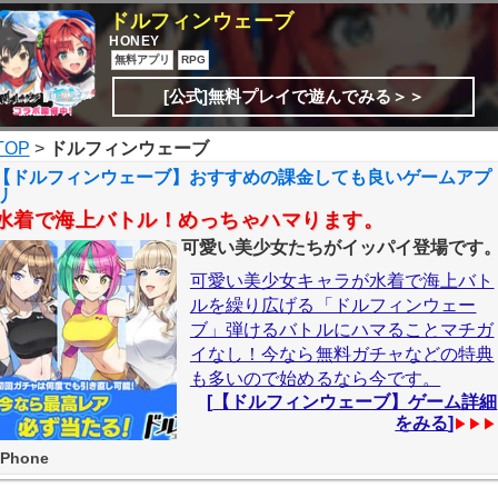
ドルフィンウェーブ
HONEY
無料アプリ
RPG
[公式]無料プレイで遊んでみる＞＞
TOP
>
ドルフィンウェーブ
【ドルフィンウェーブ】おすすめの課金しても良いゲームアプ
リ
水着で海上バトル！めっちゃハマります。
可愛い美少女たちがイッパイ登場です
可愛い美少女キャラが水着で海上バト
ルを繰り広げる「ドルフィンウェー
ブ」弾けるバトルにハマることマチガ
イなし！今なら無料ガチャなどの特典
も多いので始めるなら今です。
[
【ドルフィンウェーブ】ゲーム詳細
をみる
]
▶▶▶
iPhone