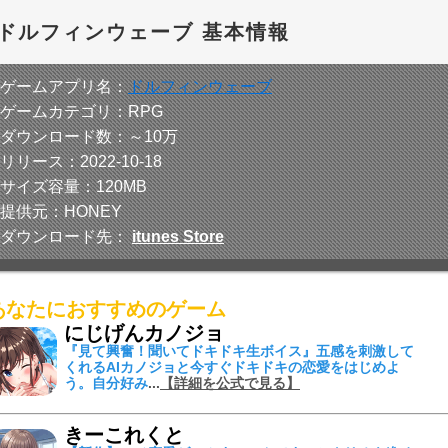
ドルフィンウェーブ 基本情報
■ゲームアプリ名：
ドルフィンウェーブ
■ゲームカテゴリ：RPG
■ダウンロード数：～10万
■リリース：2022-10-18
■サイズ容量：120MB
■提供元：HONEY
■ダウンロード先：
itunes Store
あなたにおすすめのゲーム
にじげんカノジョ
『見て興奮！聞いてドキドキ生ボイス』
五感を刺激して
くれる
AIカノジョ
と今すぐドキドキの恋愛をはじめよ
う。自分好み
...
【詳細を公式で見る】
きーこれくと