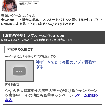
無料アプリ
RPG
奥深いゲームにどっぷり
◆GAME： ・操作は簡単、フルオートバトルと高い戦略性の共存 ・
Live2Dによる見ごたえのあるバ...
[つづきをみる▶]
【
動画特集】人気ゲーム×YouTube
動画をみてみよう！人気アプリの実況動画やPVを観て参考にしよう
神姫PROJECT
神ゲーきてた！今回のアプデ最強すぎる
神ゲーきてた！今回のアプデ最強す
ぎる
再生時間3
今なら最大320連分の無料ガチャが引けるキャンペーン
を実施中！ その他にも豪華キャンペーン
...ゲーム動画を
みる