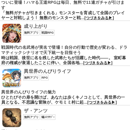
ついに登場！ハマる王道RPGは毎日、無料で11連ガチャが引けま
す
「無料ガチャが引きまくれる」モンスターを育成して全国のプレイ
ヤーと対戦しよう！ 無数のモンスターと戦...
[つづきをみる▶]
成り上がり
無料アプリ
戦国RPG
戦国時代の名武将が実名で登場！自分の行動で歴史が変わる、ドラ
マティックシナリオで天下統一を目指そう
時は戦国、後世に名を残した武将たちが活躍した時代――。 室町幕
府の権威が衰退したことに伴い、全国各地...
[つづきをみる▶]
異世界のんびりライフ
無料アプリ
RPG
異世界のんびりライフの魅力
ひとたびその扉を開けば、あなたは歩くキノコとして、異世界の一
員となる。不思議な冒険が、ケモミミ村に起...
[つづきをみる▶]
ザ・アンツ
無料アプリ
蟻ｽﾄﾗﾃｼﾞｰ