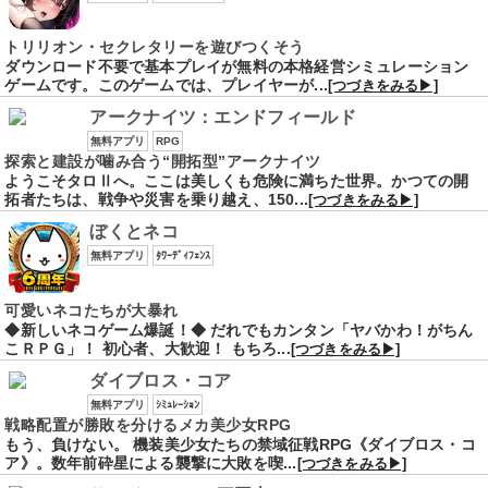
トリリオン・セクレタリーを遊びつくそう
ダウンロード不要で基本プレイが無料の本格経営シミュレーション
ゲームです。このゲームでは、プレイヤーが...
[つづきをみる▶]
アークナイツ：エンドフィールド
無料アプリ
RPG
探索と建設が噛み合う“開拓型”アークナイツ
ようこそタロⅡへ。ここは美しくも危険に満ちた世界。かつての開
拓者たちは、戦争や災害を乗り越え、150...
[つづきをみる▶]
ぼくとネコ
無料アプリ
ﾀﾜｰﾃﾞｨﾌｪﾝｽ
可愛いネコたちが大暴れ
◆新しいネコゲーム爆誕！◆ だれでもカンタン「ヤバかわ！がちん
こＲＰＧ」！ 初心者、大歓迎！ もちろ...
[つづきをみる▶]
ダイブロス・コア
無料アプリ
ｼﾐｭﾚｰｼｮﾝ
戦略配置が勝敗を分けるメカ美少女RPG
もう、負けない。 機装美少女たちの禁域征戦RPG《ダイブロス・コ
ア》。数年前砕星による襲撃に大敗を喫...
[つづきをみる▶]