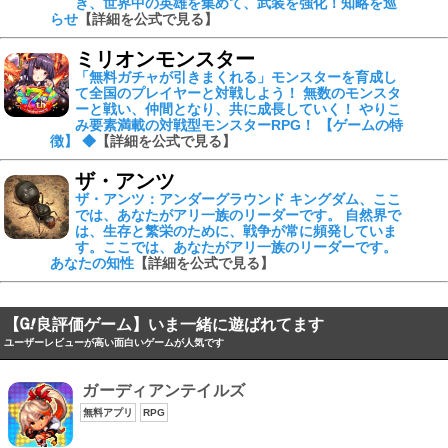
き、世界中の英雄を集めて、武装を強化！知略を巡
らせ
【詳細を公式で見る】
ミリオンモンスター
「無料ガチャが引きまくれる」モンスターを育成し
て全国のプレイヤーと対戦しよう！ 無数のモンスタ
ーと戦い、仲間となり、共に成長していく！ やりこ
み要素満載の対戦型モンスターRPG！ 【ゲームの特
徴】 ◆
【詳細を公式で見る】
ザ・アンツ
ザ・アンツ：アンダーグラウンド キングダム、ここ
では、あなたがアリ一族のリーダーです。 自然界で
は、生存と繁栄のために、戦争が常に頻発していま
す。ここでは、あなたがアリ一族のリーダーです。
あなたの知性
【詳細を公式で見る】
【
良評価ゲーム】いま一緒に遊ばれてます
ユーザーレビューが高い面白いゲームが人気です
ガーディアンテイルズ
無料アプリ
RPG