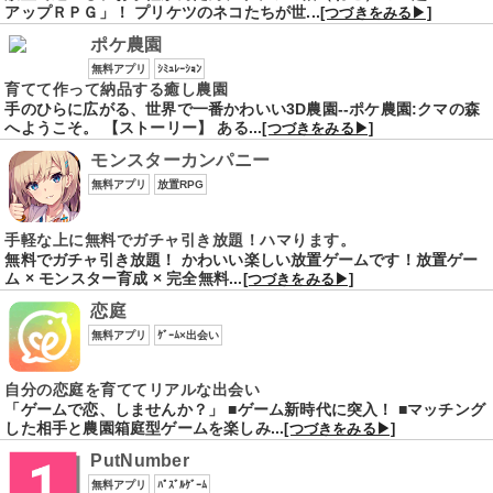
アップＲＰＧ」！ プリケツのネコたちが世...
[つづきをみる▶]
ポケ農園
無料アプリ
ｼﾐｭﾚｰｼｮﾝ
育てて作って納品する癒し農園
手のひらに広がる、世界で一番かわいい3D農園--ポケ農園:クマの森
へようこそ。 【ストーリー】 ある...
[つづきをみる▶]
モンスターカンパニー
無料アプリ
放置RPG
手軽な上に無料でガチャ引き放題！ハマります。
無料でガチャ引き放題！ かわいい楽しい放置ゲームです！放置ゲー
ム × モンスター育成 × 完全無料...
[つづきをみる▶]
恋庭
無料アプリ
ｹﾞｰﾑ×出会い
自分の恋庭を育ててリアルな出会い
「ゲームで恋、しませんか？」 ■ゲーム新時代に突入！ ■マッチング
した相手と農園箱庭型ゲームを楽しみ...
[つづきをみる▶]
PutNumber
無料アプリ
ﾊﾟｽﾞﾙｹﾞｰﾑ