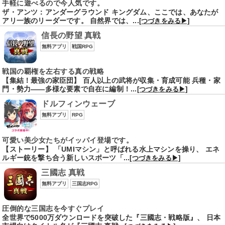
手軽に遊べるので今人気です。
ザ・アンツ：アンダーグラウンド キングダム、ここでは、あなたが
アリ一族のリーダーです。 自然界では、...
[つづきをみる▶]
信長の野望 真戦
無料アプリ
戦国RPG
戦国の覇権を左右する真の戦略
【集結！最強の家臣団】 百人以上の武将が収集・育成可能 兵種・家
門・勢力――多様な要素で自在に編制！...
[つづきをみる▶]
ドルフィンウェーブ
無料アプリ
RPG
可愛い美少女たちがイッパイ登場です。
【ストーリー】 「UMIマシン」と呼ばれる水上マシンを操り、 エネ
ルギー銃を撃ち合う新しいスポーツ「...
[つづきをみる▶]
三國志 真戦
無料アプリ
三国志RPG
圧倒的な三国志を今すぐプレイ
全世界で5000万ダウンロードを突破した『三國志・戦略版』、 日本