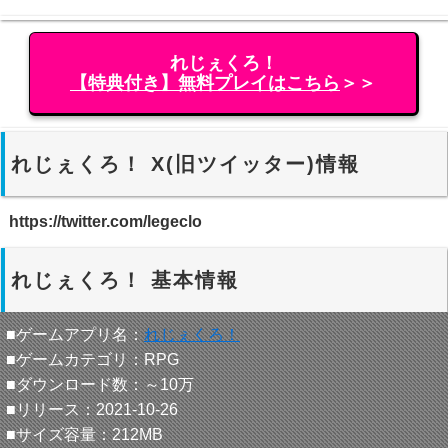
れじぇくろ！
【特典付き】無料プレイはこちら
＞＞
れじぇくろ！ X(旧ツイッター)情報
https://twitter.com/legeclo
れじぇくろ！ 基本情報
■ゲームアプリ名：
れじぇくろ！
■ゲームカテゴリ：RPG
■ダウンロード数：～10万
■リリース：2021-10-26
■サイズ容量：212MB