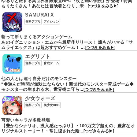
ゆるりと旅する異世界冒険放置RPG『杖と剣の伝説』が登場！特典
もりたくさん！あなたは冒険者となり、未...
[つづきをみる▶]
SAMURAI X
無料アプリ
アクション
斬って斬りまくるアクションゲーム
あのイグニッション・エムから最新作リリース！ 誰もがハマる「サ
ムライエックス」は超おすすめゲーム！ ...
[つづきをみる▶]
エグリプト
無料アプリ
育成ゲーム
他の人とは違う自分だけのモンスター
"◆遊んだ時間が無駄にならない！新世代のモンスター育成ゲーム◆
モンスターの生まれる木、世界樹に守ら...
[つづきをみる▶]
少女ウォーズ
無料アプリ
美少女RPG
可愛いキャラが多数登場
【豊かなシナリオ、没入感たっぷり】・100万文字超えの、豊富なオ
リジナルストーリー！・常に隠された陰...
[つづきをみる▶]