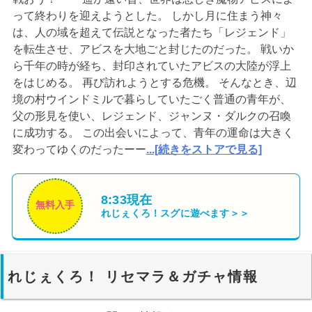
って終わりを迎えようとした。 しかし月に住まう神々
は、人の域を超えて伝説となった者たち「レジェンド」
を転生させ、アビスを大地ごと封じたのだった。 戦いか
ら千年の時が経ち、封印されていたアビスの大陸が浮上
をはじめる。 再び訪れようとする危機。 そんなとき、辺
境の村ウインドミルで暮らしていたごく普通の青年が、
父の形見を使い、レジェンド、ジャンヌ・ダルクの召喚
に成功する。 この出会いによって、青年の運命は大きく
変わってゆくのだったーー
...[続きをストアで見る]
8:33現在
無料入手
れじぇくろ！
スグに遊べます＞＞
れじぇくろ！ リセマラ＆ガチャ情報