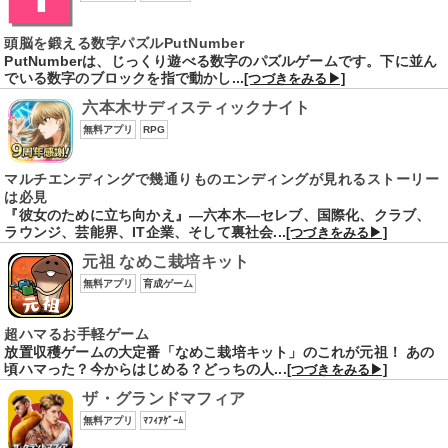
頭脳を鍛える数字パズルPutNumber
PutNumberは、じっくり遊べる数字のパズルゲームです。下に並ん
でいる数字のブロックを指で動かし...
[つづきをみる▶]
六本木サディスティックナイト
無料アプリ
RPG
マルチエンディングで幾通りものエンディングが見れるストーリー
は必見
『彼女のために立ち向かえ』―六本木―セレブ、国際化、クラブ、
ラウンジ、芸能界、IT企業、そして裏社会...
[つづきをみる▶]
元祖 なめこ栽培キット
無料アプリ
育成ゲーム
超ハマるお手軽ゲーム
放置収穫ゲームの大定番「なめこ栽培キット」のこれが元祖！ あの
頃ハマった？今からはじめる？どっちの人...
[つづきをみる▶]
ザ・グランドマフィア
無料アプリ
ﾏﾌｨｱｹﾞｰﾑ