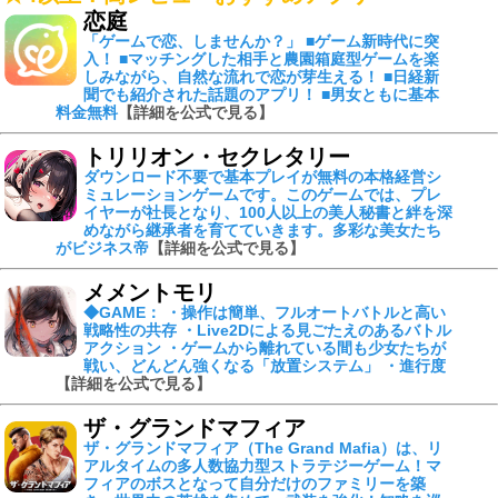
恋庭
「ゲームで恋、しませんか？」 ■ゲーム新時代に突
入！ ■マッチングした相手と農園箱庭型ゲームを楽
しみながら、自然な流れで恋が芽生える！ ■日経新
聞でも紹介された話題のアプリ！ ■男女ともに基本
料金無料
【詳細を公式で見る】
トリリオン・セクレタリー
ダウンロード不要で基本プレイが無料の本格経営シ
ミュレーションゲームです。このゲームでは、プレ
イヤーが社長となり、100人以上の美人秘書と絆を深
めながら継承者を育てていきます。多彩な美女たち
がビジネス帝
【詳細を公式で見る】
メメントモリ
◆GAME： ・操作は簡単、フルオートバトルと高い
戦略性の共存 ・Live2Dによる見ごたえのあるバトル
アクション ・ゲームから離れている間も少女たちが
戦い、どんどん強くなる「放置システム」 ・進行度
【詳細を公式で見る】
ザ・グランドマフィア
ザ・グランドマフィア（The Grand Mafia）は、リ
アルタイムの多人数協力型ストラテジーゲーム！マ
フィアのボスとなって自分だけのファミリーを築