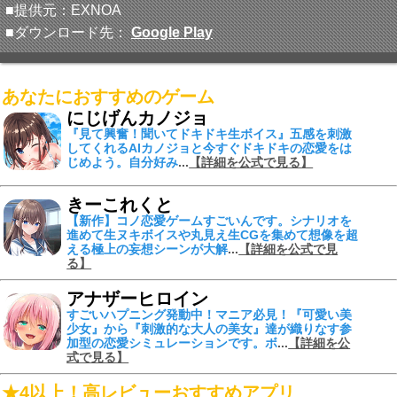
■提供元：EXNOA
■ダウンロード先：
Google Play
あなたにおすすめのゲーム
にじげんカノジョ
『見て興奮！聞いてドキドキ生ボイス』
五感を刺激
してくれる
AIカノジョ
と今すぐドキドキの恋愛をは
じめよう。自分好み
...
【詳細を公式で見る】
きーこれくと
【新作】コノ恋愛ゲームすごいんです。シナリオを
進めて
生ヌキボイスや丸見え生CGを集めて
想像を超
える
極上の妄想シーンが大解
...
【詳細を公式で見
る】
アナザーヒロイン
すごいハプニング発動中！
マニア必見！『可愛い美
少女』から『刺激的な大人の美女』達が織りなす参
加型の恋愛シミュレーションです。ボ
...
【詳細を公
式で見る】
★4以上！高レビューおすすめアプリ