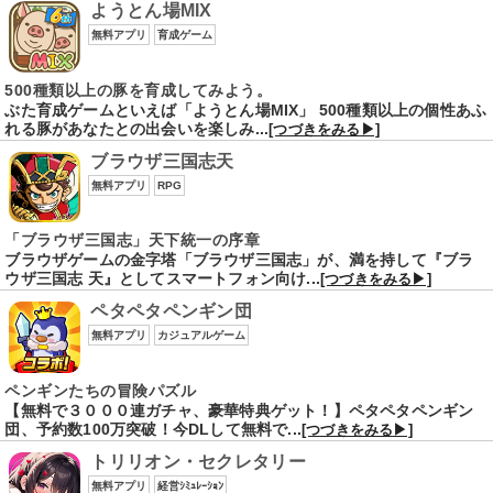
ようとん場MIX
無料アプリ
育成ゲーム
500種類以上の豚を育成してみよう。
ぶた育成ゲームといえば「ようとん場MIX」 500種類以上の個性あふ
れる豚があなたとの出会いを楽しみ...
[つづきをみる▶]
ブラウザ三国志天
無料アプリ
RPG
「ブラウザ三国志」天下統一の序章
ブラウザゲームの金字塔「ブラウザ三国志」が、満を持して『ブラ
ウザ三国志 天』としてスマートフォン向け...
[つづきをみる▶]
ペタペタペンギン団
無料アプリ
カジュアルゲーム
ペンギンたちの冒険パズル
【無料で３０００連ガチャ、豪華特典ゲット！】ペタペタペンギン
団、予約数100万突破！今DLして無料で...
[つづきをみる▶]
トリリオン・セクレタリー
無料アプリ
経営ｼﾐｭﾚｰｼｮﾝ