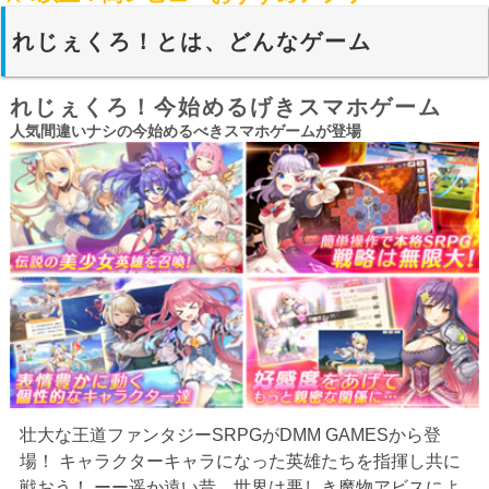
れじぇくろ！とは、どんなゲーム
れじぇくろ！今始めるげきスマホゲーム
人気間違いナシの今始めるべきスマホゲームが登場
壮大な王道ファンタジーSRPGがDMM GAMESから登
場！ キャラクターキャラになった英雄たちを指揮し共に
戦おう！ ーー遥か遠い昔、世界は悪しき魔物アビスによ