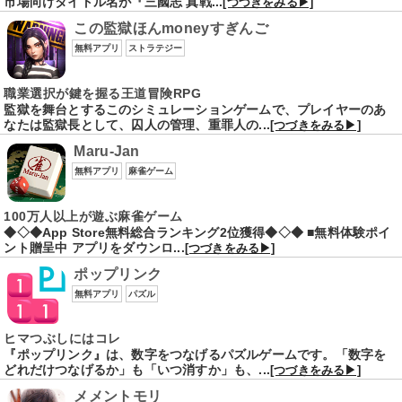
市場向けタイトル名が『三國志 真戦...
[つづきをみる▶]
この監獄ほんmoneyすぎんご
無料アプリ
ストラテジー
職業選択が鍵を握る王道冒険RPG
監獄を舞台とするこのシミュレーションゲームで、プレイヤーのあ
なたは監獄長として、囚人の管理、重罪人の...
[つづきをみる▶]
Maru-Jan
無料アプリ
麻雀ゲーム
100万人以上が遊ぶ麻雀ゲーム
◆◇◆App Store無料総合ランキング2位獲得◆◇◆ ■無料体験ポイ
ント贈呈中 アプリをダウンロ...
[つづきをみる▶]
ポップリンク
無料アプリ
パズル
ヒマつぶしにはコレ
『ポップリンク』は、数字をつなげるパズルゲームです。「数字を
どれだけつなげるか」も「いつ消すか」も、...
[つづきをみる▶]
メメントモリ