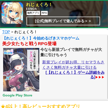
れじぇくろ！
EXNOA
無料アプリ
RPG
[公式]無料プレイで遊んでみる＞＞
TOP
>
れじぇくろ！
【れじぇくろ！】今始めるげきスマホゲーム
美少女たちと戦うRPG登場
今なら新規プレイで無料ガチャが大
量に引けちゃう
新規プレイが超お得。リセマラもさ
くさく無料ガチャ大量に引ける
[
【れじぇくろ！】ゲーム詳細をみ
る
]
▶▶▶
Google Play Store
★4以上！高レビューおすすめアプリ