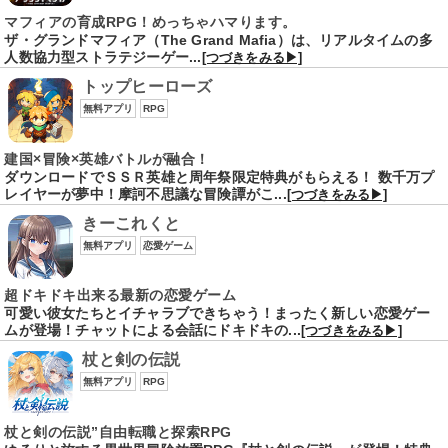
マフィアの育成RPG！めっちゃハマります。
ザ・グランドマフィア（The Grand Mafia）は、リアルタイムの多
人数協力型ストラテジーゲー...
[つづきをみる▶]
トップヒーローズ
無料アプリ
RPG
建国×冒険×英雄バトルが融合！
ダウンロードでＳＳＲ英雄と周年祭限定特典がもらえる！ 数千万プ
レイヤーが夢中！摩訶不思議な冒険譚がこ...
[つづきをみる▶]
きーこれくと
無料アプリ
恋愛ゲーム
超ドキドキ出来る最新の恋愛ゲーム
可愛い彼女たちとイチャラブできちゃう！まったく新しい恋愛ゲー
ムが登場！チャットによる会話にドキドキの...
[つづきをみる▶]
杖と剣の伝説
無料アプリ
RPG
杖と剣の伝説”自由転職と探索RPG