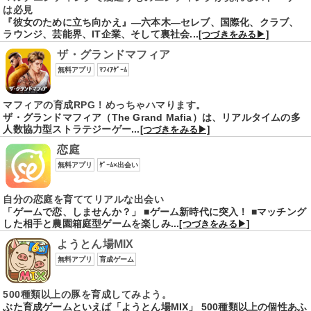
は必見
『彼女のために立ち向かえ』―六本木―セレブ、国際化、クラブ、
ラウンジ、芸能界、IT企業、そして裏社会...
[つづきをみる▶]
ザ・グランドマフィア
無料アプリ
ﾏﾌｨｱｹﾞｰﾑ
マフィアの育成RPG！めっちゃハマります。
ザ・グランドマフィア（The Grand Mafia）は、リアルタイムの多
人数協力型ストラテジーゲー...
[つづきをみる▶]
恋庭
無料アプリ
ｹﾞｰﾑ×出会い
自分の恋庭を育ててリアルな出会い
「ゲームで恋、しませんか？」 ■ゲーム新時代に突入！ ■マッチング
した相手と農園箱庭型ゲームを楽しみ...
[つづきをみる▶]
ようとん場MIX
無料アプリ
育成ゲーム
500種類以上の豚を育成してみよう。
ぶた育成ゲームといえば「ようとん場MIX」 500種類以上の個性あふ