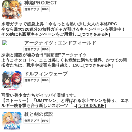
神姫PROJECT
無料アプリ
RPG
水着ガチャで超急上昇！今もっとも熱い少し大人の本格RPG
今なら最大320連分の無料ガチャが引けるキャンペーンを実施中！
その他にも豪華キャンペーンをご用意し...
[つづきをみる▶]
アークナイツ：エンドフィールド
無料アプリ
RPG
探索と建設が噛み合う“開拓型”アークナイツ
ようこそタロⅡへ。ここは美しくも危険に満ちた世界。かつての開
拓者たちは、戦争や災害を乗り越え、150...
[つづきをみる▶]
ドルフィンウェーブ
無料アプリ
RPG
可愛い美少女たちがイッパイ登場です。
【ストーリー】 「UMIマシン」と呼ばれる水上マシンを操り、 エネ
ルギー銃を撃ち合う新しいスポーツ「...
[つづきをみる▶]
杖と剣の伝説
無料アプリ
RPG