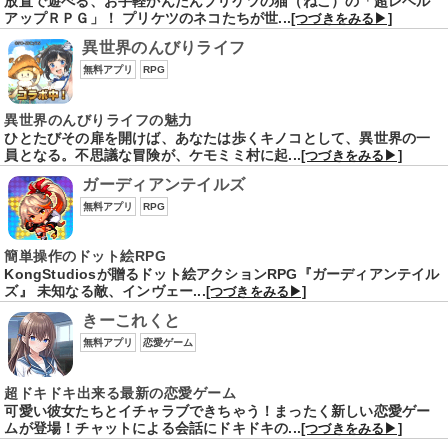
放置で遊べる、お手軽かんたんプリケツの猫（ねこ）の「超レベル
アップＲＰＧ」！ プリケツのネコたちが世...
[つづきをみる▶]
異世界のんびりライフ
無料アプリ
RPG
異世界のんびりライフの魅力
ひとたびその扉を開けば、あなたは歩くキノコとして、異世界の一
員となる。不思議な冒険が、ケモミミ村に起...
[つづきをみる▶]
ガーディアンテイルズ
無料アプリ
RPG
簡単操作のドット絵RPG
KongStudiosが贈るドット絵アクションRPG『ガーディアンテイル
ズ』 未知なる敵、インヴェー...
[つづきをみる▶]
きーこれくと
無料アプリ
恋愛ゲーム
超ドキドキ出来る最新の恋愛ゲーム
可愛い彼女たちとイチャラブできちゃう！まったく新しい恋愛ゲー
ムが登場！チャットによる会話にドキドキの...
[つづきをみる▶]