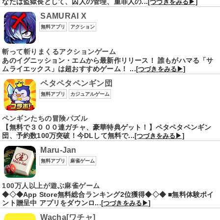
なたは監獄長として、囚人の管理、重罪人の...
[つづきをみる▶]
SAMURAI X
無料アプリ
アクション
斬って斬りまくるアクションゲーム
あのイグニッション・エムから最新作リリース！ 誰もがハマる「サ
ムライエックス」は超おすすめゲーム！ ...
[つづきをみる▶]
ペタペタペンギン団
無料アプリ
カジュアルゲーム
ペンギンたちの冒険パズル
【無料で３０００連ガチャ、豪華特典ゲット！】ペタペタペンギン
団、予約数100万突破！今DLして無料で...
[つづきをみる▶]
Maru-Jan
無料アプリ
麻雀ゲーム
100万人以上が遊ぶ麻雀ゲーム
◆◇◆App Store無料総合ランキング2位獲得◆◇◆ ■無料体験ポイ
ント贈呈中 アプリをダウンロ...
[つづきをみる▶]
Wacha[ワチャ]