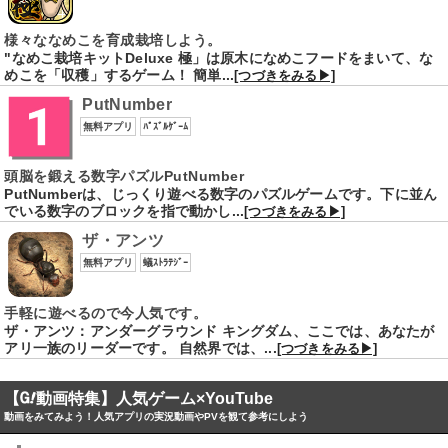
様々ななめこを育成栽培しよう。
"なめこ栽培キットDeluxe 極」は原木になめこフードをまいて、な
めこを「収穫」するゲーム！ 簡単...
[つづきをみる▶]
PutNumber
無料アプリ
ﾊﾟｽﾞﾙｹﾞｰﾑ
頭脳を鍛える数字パズルPutNumber
PutNumberは、じっくり遊べる数字のパズルゲームです。下に並ん
でいる数字のブロックを指で動かし...
[つづきをみる▶]
ザ・アンツ
無料アプリ
蟻ｽﾄﾗﾃｼﾞｰ
手軽に遊べるので今人気です。
ザ・アンツ：アンダーグラウンド キングダム、ここでは、あなたが
アリ一族のリーダーです。 自然界では、...
[つづきをみる▶]
【
動画特集】人気ゲーム×YouTube
動画をみてみよう！人気アプリの実況動画やPVを観て参考にしよう