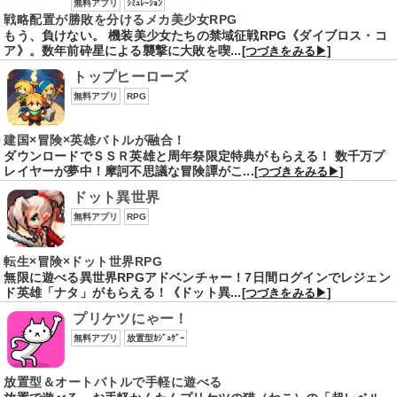
無料アプリ
ｼﾐｭﾚｰｼｮﾝ
戦略配置が勝敗を分けるメカ美少女RPG
もう、負けない。 機装美少女たちの禁域征戦RPG《ダイブロス・コ
ア》。数年前砕星による襲撃に大敗を喫...
[つづきをみる▶]
トップヒーローズ
無料アプリ
RPG
建国×冒険×英雄バトルが融合！
ダウンロードでＳＳＲ英雄と周年祭限定特典がもらえる！ 数千万プ
レイヤーが夢中！摩訶不思議な冒険譚がこ...
[つづきをみる▶]
ドット異世界
無料アプリ
RPG
転生×冒険×ドット世界RPG
無限に遊べる異世界RPGアドベンチャー！7日間ログインでレジェン
ド英雄「ナタ」がもらえる！《ドット異...
[つづきをみる▶]
プリケツにゃー！
無料アプリ
放置型ｶｼﾞｭｹﾞｰ
放置型＆オートバトルで手軽に遊べる