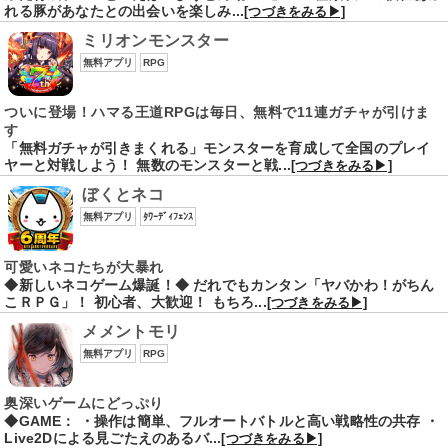
れる豚があなたとの出会いを楽しみ...
[つづきをみる▶]
ミリオンモンスター
無料アプリ
RPG
ついに登場！ハマる王道RPGは毎日、無料で11連ガチャが引けま
す
「無料ガチャが引きまくれる」モンスターを育成して全国のプレイ
ヤーと対戦しよう！ 無数のモンスターと戦...
[つづきをみる▶]
ぼくとネコ
無料アプリ
ﾀﾜｰﾃﾞｨﾌｪﾝｽ
可愛いネコたちが大暴れ
◆新しいネコゲーム爆誕！◆ だれでもカンタン「ヤバかわ！がちん
こＲＰＧ」！ 初心者、大歓迎！ もちろ...
[つづきをみる▶]
メメントモリ
無料アプリ
RPG
奥深いゲームにどっぷり
◆GAME： ・操作は簡単、フルオートバトルと高い戦略性の共存 ・
Live2Dによる見ごたえのあるバ...
[つづきをみる▶]