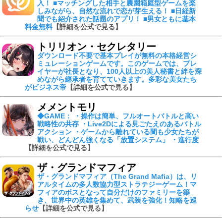
入！ ■マッチングした相手と農園箱庭型ゲームを楽
しみながら、自然な流れで恋が芽生える！ ■日経新
聞でも紹介された話題のアプリ！ ■男女ともに基本
料金無料
【詳細を公式で見る】
トリリオン・セクレタリー
ダウンロード不要で基本プレイが無料の本格経営シ
ミュレーションゲームです。このゲームでは、プレ
イヤーが社長となり、100人以上の美人秘書と絆を深
めながら継承者を育てていきます。多彩な美女たち
がビジネス帝
【詳細を公式で見る】
メメントモリ
◆GAME： ・操作は簡単、フルオートバトルと高い
戦略性の共存 ・Live2Dによる見ごたえのあるバトル
アクション ・ゲームから離れている間も少女たちが
戦い、どんどん強くなる「放置システム」 ・進行度
【詳細を公式で見る】
ザ・グランドマフィア
ザ・グランドマフィア（The Grand Mafia）は、リ
アルタイムの多人数協力型ストラテジーゲーム！マ
フィアのボスとなって自分だけのファミリーを築
き、世界中の英雄を集めて、武装を強化！知略を巡
らせ
【詳細を公式で見る】