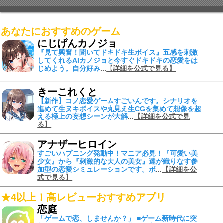
あなたにおすすめのゲーム
にじげんカノジョ
『見て興奮！聞いてドキドキ生ボイス』
五感を刺激
してくれる
AIカノジョ
と今すぐドキドキの恋愛をは
じめよう。自分好み
...
【詳細を公式で見る】
きーこれくと
【新作】コノ恋愛ゲームすごいんです。シナリオを
進めて
生ヌキボイスや丸見え生CGを集めて
想像を超
える
極上の妄想シーンが大解
...
【詳細を公式で見
る】
アナザーヒロイン
すごいハプニング発動中！
マニア必見！『可愛い美
少女』から『刺激的な大人の美女』達が織りなす参
加型の恋愛シミュレーションです。ボ
...
【詳細を公
式で見る】
★4以上！高レビューおすすめアプリ
恋庭
「ゲームで恋、しませんか？」 ■ゲーム新時代に突