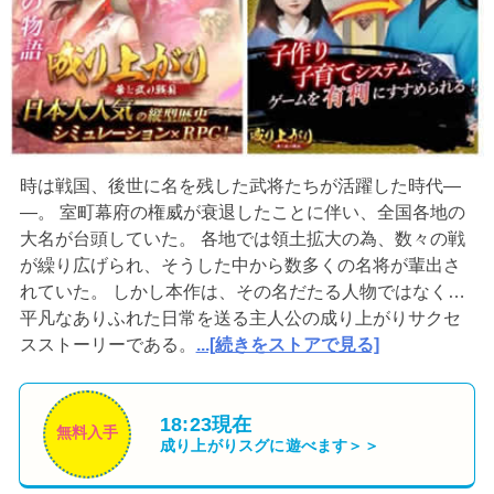
時は戦国、後世に名を残した武将たちが活躍した時代―
―。 室町幕府の権威が衰退したことに伴い、全国各地の
大名が台頭していた。 各地では領土拡大の為、数々の戦
が繰り広げられ、そうした中から数多くの名将が輩出さ
れていた。 しかし本作は、その名だたる人物ではなく…
平凡なありふれた日常を送る主人公の成り上がりサクセ
スストーリーである。
...[続きをストアで見る]
18:23現在
無料入手
成り上がり
スグに遊べます＞＞