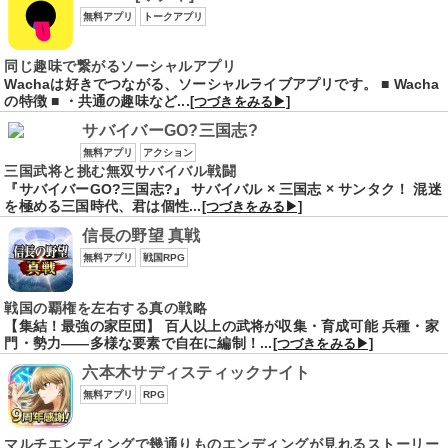
無料アプリ
トークアプリ
同じ趣味で繋がるソーシャルアプリ
Wachaは好きでつながる、ソーシャルライブアプリです。 ■ Wacha
の特徴 ■ ・共通の趣味など...
[つづきをみる▶]
サバイバーGO?三国志?
無料アプリ
アクション
三国武将と挑む無双サバイバル戦闘
『サバイバーGO?三国志?』 サバイバル × 三国志 × サンタク！ 混迷
を極める三国時代、君は個性...
[つづきをみる▶]
信長の野望 真戦
無料アプリ
戦国RPG
戦国の覇権を左右する真の戦略
【集結！最強の家臣団】 百人以上の武将が収集・育成可能 兵種・家
門・勢力――多様な要素で自在に編制！...
[つづきをみる▶]
六本木サディスティックナイト
無料アプリ
RPG
マルチエンディングで幾通りものエンディングが見れるストーリー