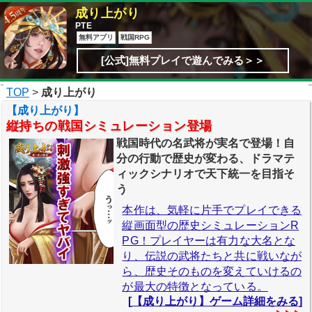
成り上がり
PTE
無料アプリ
戦国RPG
[公式]無料プレイで遊んでみる＞＞
TOP
>
成り上がり
【成り上がり】
縦持ちの戦国シミュレーション登場
戦国時代の名武将が実名で登場！自
分の行動で歴史が変わる、ドラマテ
ィックシナリオで天下統一を目指そ
う
本作は、気軽に片手でプレイできる
縦画面型の歴史シミュレーションR
PG！プレイヤーは有力な大名とな
り、伝説の武将たちと共に戦いなが
ら、歴史そのものを変えていけるの
が最大の特徴となっている。
[
【成り上がり】ゲーム詳細をみる
]