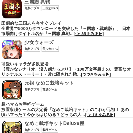
三國志 真戦
無料アプリ
三国志RPG
圧倒的な三国志を今すぐプレイ
全世界で5000万ダウンロードを突破した『三國志・戦略版』、 日本
市場向けタイトル名が『三國志 真戦...
[つづきをみる▶]
少女ウォーズ
無料アプリ
美少女RPG
可愛いキャラが多数登場
【豊かなシナリオ、没入感たっぷり】・100万文字超えの、豊富なオ
リジナルストーリー！・常に隠された陰...
[つづきをみる▶]
元祖 なめこ栽培キット
無料アプリ
育成ゲーム
超ハマるお手軽ゲーム
放置収穫ゲームの大定番「なめこ栽培キット」のこれが元祖！ あの
頃ハマった？今からはじめる？どっちの人...
[つづきをみる▶]
なめこ栽培キットDeluxe極
無料アプリ
収穫ゲーム