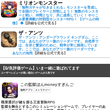
ミリオンモンスター
「無料ガチャが引きまくれる」モンスターを育成し
て全国のプレイヤーと対戦しよう！ 無数のモンスタ
ーと戦い、仲間となり、共に成長していく！ やりこ
み要素満載の対戦型モンスターRPG！ 【ゲームの特
徴】 ◆
【詳細を公式で見る】
ザ・アンツ
ザ・アンツ：アンダーグラウンド キングダム、ここ
では、あなたがアリ一族のリーダーです。 自然界で
は、生存と繁栄のために、戦争が常に頻発していま
す。ここでは、あなたがアリ一族のリーダーです。
あなたの知性
【詳細を公式で見る】
【
良評価ゲーム】いま一緒に遊ばれてます
ユーザーレビューが高い面白いゲームが人気です
この監獄ほんmoneyすぎんご
無料アプリ
ストラテジー
職業選択が鍵を握る王道冒険RPG
監獄を舞台とするこのシミュレーションゲームで、プレイヤーのあ