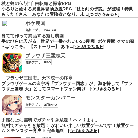
杖と剣の伝説”自由転職と探索RPG
ゆるりと旅する異世界冒険放置RPG『杖と剣の伝説』が登場！特典
もりたくさん！あなたは冒険者となり、未...
[つづきをみる▶]
ポケ農園
無料アプリ
ｼﾐｭﾚｰｼｮﾝ
育てて作って納品する癒し農園
手のひらに広がる、世界で一番かわいい3D農園--ポケ農園:クマの森
へようこそ。 【ストーリー】 ある...
[つづきをみる▶]
ブラウザ三国志天
無料アプリ
RPG
「ブラウザ三国志」天下統一の序章
ブラウザゲームの金字塔「ブラウザ三国志」が、満を持して『ブラ
ウザ三国志 天』としてスマートフォン向け...
[つづきをみる▶]
モンスターカンパニー
無料アプリ
放置RPG
手軽な上に無料でガチャ引き放題！ハマります。
無料でガチャ引き放題！ かわいい楽しい放置ゲームです！放置ゲー
ム × モンスター育成 × 完全無料...
[つづきをみる▶]